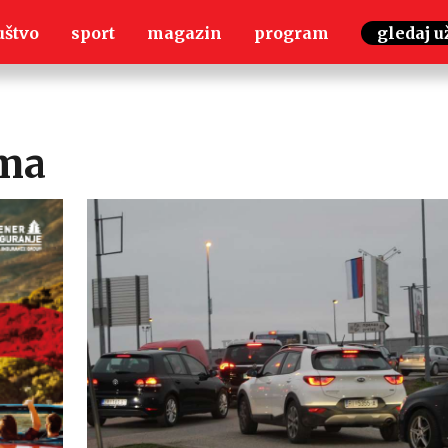
uštvo
sport
magazin
program
gledaj u
ama