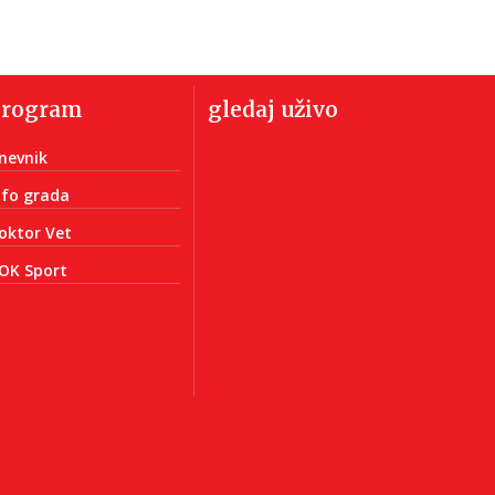
program
gledaj uživo
nevnik
nfo grada
oktor Vet
OK Sport