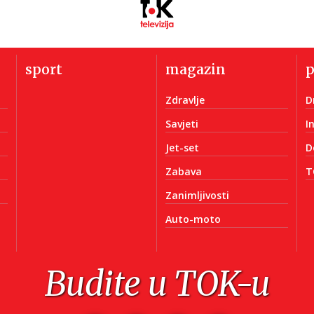
sport
magazin
Zdravlje
D
Savjeti
I
Jet-set
D
Zabava
T
Zanimljivosti
Auto-moto
Budite u TOK-u