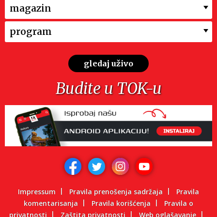
magazin
program
gledaj uživo
Budite u TOK-u
Impressum
Pravila prenošenja sadržaja
Pravila
komentarisanja
Pravila korišćenja
Pravila o
privatnosti
Zaštita privatnosti
Web oglašavanje