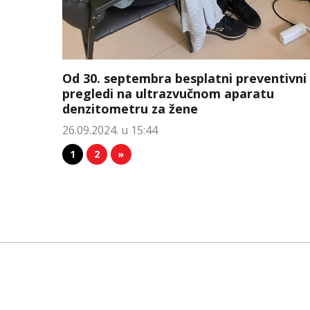
Od 30. septembra besplatni preventivni
pregledi na ultrazvučnom aparatu
denzitometru za žene
26.09.2024. u 15:44
1
2
»