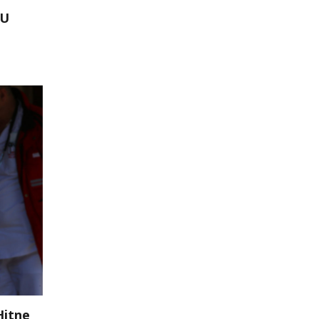
 U
Hitne