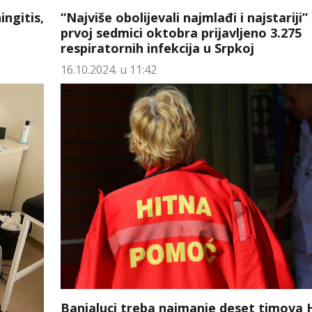
ngitis,
“Najviše obolijevali najmlađi i najstariji”
prvoj sedmici oktobra prijavljeno 3.275
respiratornih infekcija u Srpkoj
16.10.2024. u 11:42
Banjaluci treba najmanje deset timova 