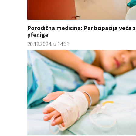
Porodična medicina: Participacija veća z
pfeniga
20.12.2024. u 14:31