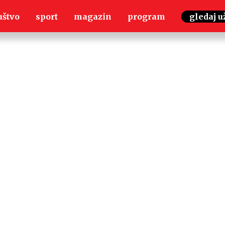
uštvo
sport
magazin
program
gledaj u