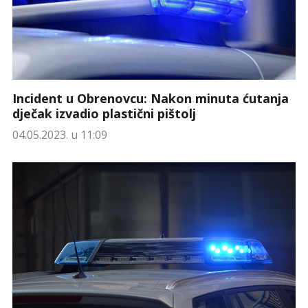
Incident u Obrenovcu: Nakon minuta ćutanja
dječak izvadio plastični pištolj
04.05.2023. u 11:09