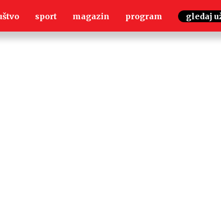
uštvo
sport
magazin
program
gledaj u