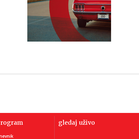
program
gledaj uživo
nevnik