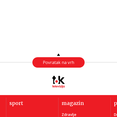
Povratak na vrh
sport
magazin
Zdravlje
D