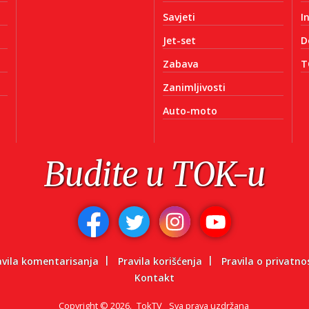
Savjeti
I
Jet-set
D
Zabava
T
Zanimljivosti
Auto-moto
Budite u TOK-u
avila komentarisanja
Pravila korišćenja
Pravila o privatno
Kontakt
Copyright
©
2026.
TokTV
Sva prava uzdržana