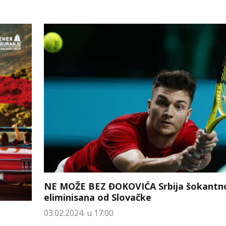
NE MOŽE BEZ ĐOKOVIĆA Srbija šokantn
eliminisana od Slovačke
03.02.2024. u 17:00