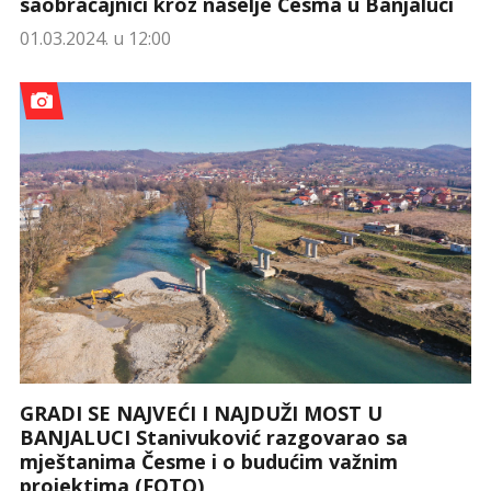
saobraćajnici kroz naselje Česma u Banjaluci
01.03.2024. u 12:00
GRADI SE NAJVEĆI I NAJDUŽI MOST U
BANJALUCI Stanivuković razgovarao sa
mještanima Česme i o budućim važnim
projektima (FOTO)