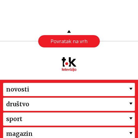
Povratak na vrh
novosti
društvo
sport
magazin