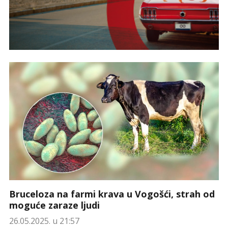
Bruceloza na farmi krava u Vogošći, strah od
moguće zaraze ljudi
26.05.2025. u 21:57