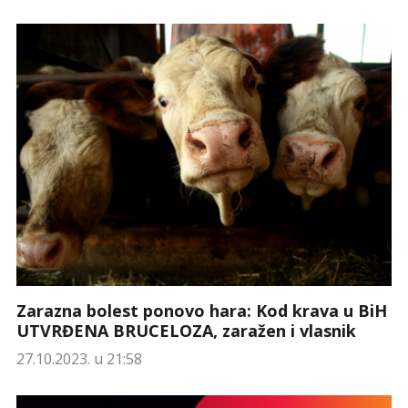
Zarazna bolest ponovo hara: Kod krava u BiH
UTVRĐENA BRUCELOZA, zaražen i vlasnik
27.10.2023. u 21:58