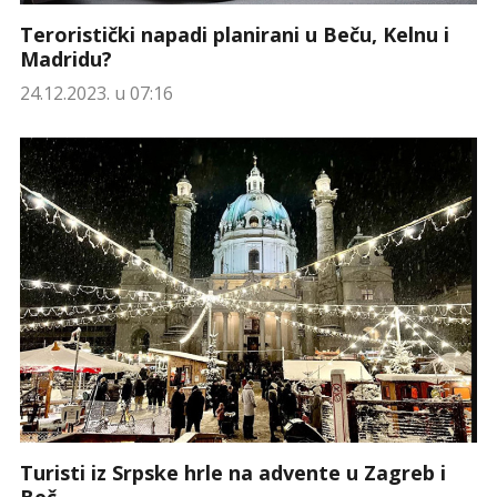
Teroristički napadi planirani u Beču, Kelnu i
Madridu?
24.12.2023. u 07:16
Turisti iz Srpske hrle na advente u Zagreb i
Beč