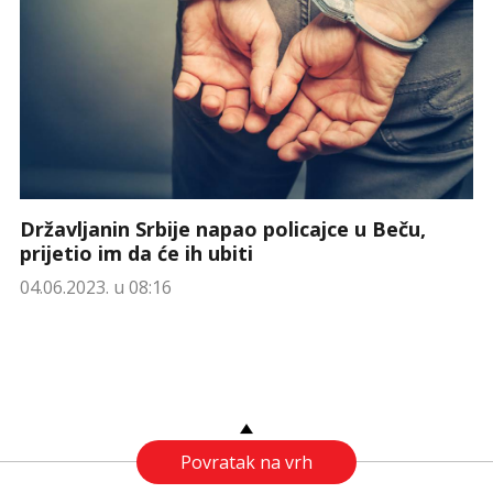
Državljanin Srbije napao policajce u Beču,
prijetio im da će ih ubiti
04.06.2023. u 08:16
Povratak na vrh