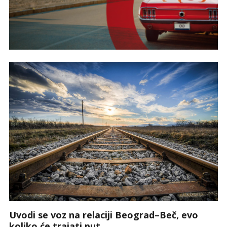
Uvodi se voz na relaciji Beograd–Beč, evo
koliko će trajati put