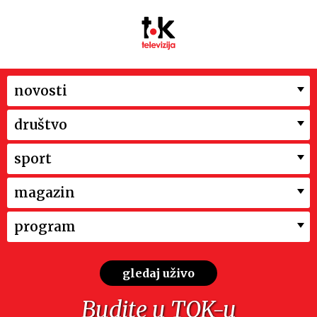
novosti
društvo
sport
magazin
program
gledaj uživo
Budite u TOK-u