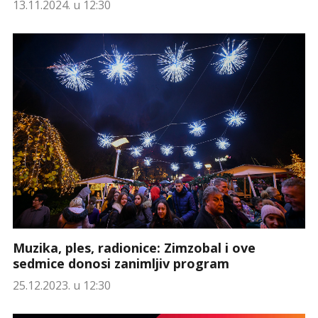
13.11.2024. u 12:30
Muzika, ples, radionice: Zimzobal i ove
sedmice donosi zanimljiv program
25.12.2023. u 12:30