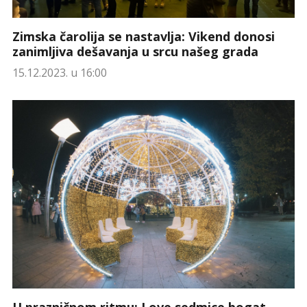
Zimska čarolija se nastavlja: Vikend donosi
zanimljiva dešavanja u srcu našeg grada
15.12.2023. u 16:00
U prazničnom ritmu: I ove sedmice bogat