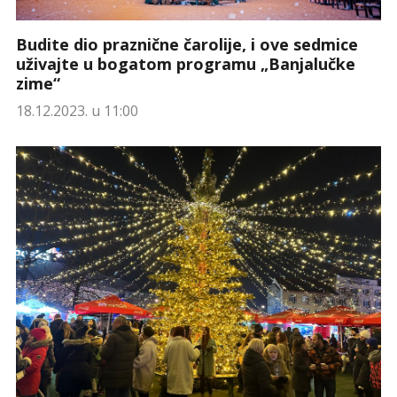
Budite dio praznične čarolije, i ove sedmice
uživajte u bogatom programu „Banjalučke
zime“
18.12.2023. u 11:00