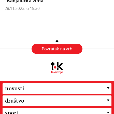
“Banjalučka zima”
28.11.2023. u 15:30
Povratak na vrh
novosti
društvo
sport