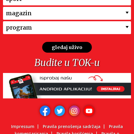
magazin
program
gledaj uživo
Budite u TOK-u
Impressum
Pravila prenošenja sadržaja
Pravila
komentarisanja
Pravila korišćenja
Pravila o