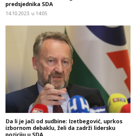
predsjednika SDA
14.10.2023. u 14:05
Da li je jači od sudbine: Izetbegović, uprkos
izbornom debaklu, želi da zadrži lidersku
poziciju u SDA