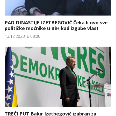
PAD DINASTIJE IZETBEGOVIĆ Čeka li ovo sve
političke moćnike u BiH kad izgube vlast
13.12.2023. u 08:00
TREĆI PUT Bakir Izetbegović izabran za