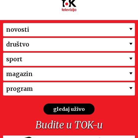
novosti
društvo
sport
magazin
program
gledaj uživo
Budite u TOK-u