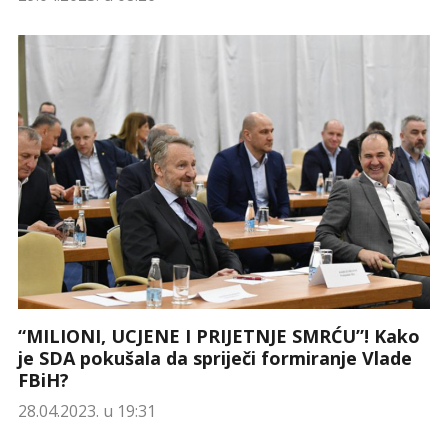
“MILIONI, UCJENE I PRIJETNJE SMRĆU”! Kako
je SDA pokušala da spriječi formiranje Vlade
FBiH?
28.04.2023. u 19:31