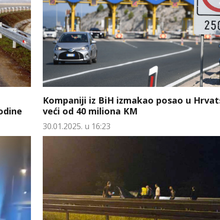
Kompaniji iz BiH izmakao posao u Hrvat
odine
veći od 40 miliona KM
30.01.2025. u 16:23