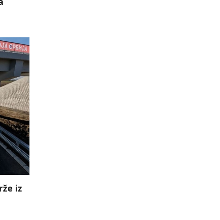
a
že iz