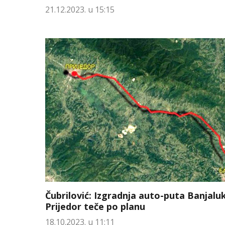
21.12.2023. u 15:15
Čubrilović: Izgradnja auto-puta Banjalu
Prijedor teče po planu
18.10.2023. u 11:11