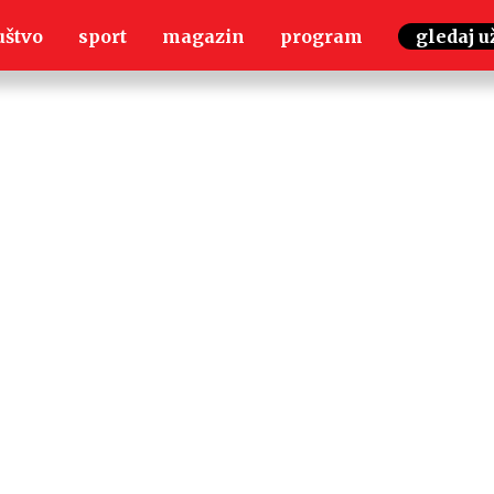
uštvo
sport
magazin
program
gledaj u