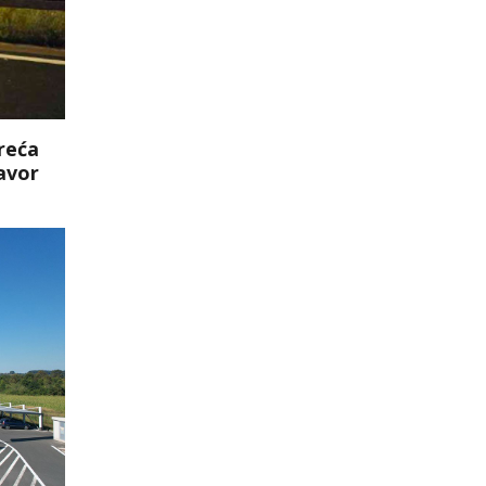
reća
javor