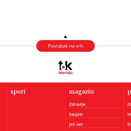
Povratak na vrh
sport
magazin
Zdravlje
D
Savjeti
I
Jet-set
D