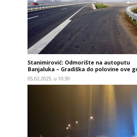
Stanimirović: Odmorište na autoputu
Banjaluka – Gradiška do polovine ove g
05.02.2025. u 10:30