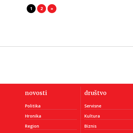
1
2
»
novosti
društvo
Politika
Servisne
Hronika
Kultura
Region
Biznis