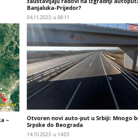
zaustavljaju radovi na izgradnji autoput
Banjaluka-Prijedor?
04.11.2023. u 08:11
Otvoren novi auto-put u Srbiji: Mnogo br
ka –
Srpske do Beograda
14.10.2023. u 14:03