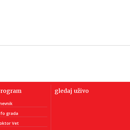
program
gledaj uživo
nevnik
nfo grada
oktor Vet