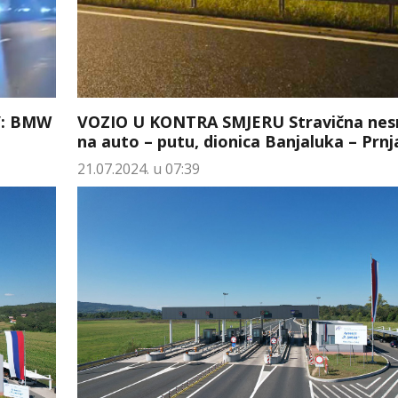
u”: BMW
VOZIO U KONTRA SMJERU Stravična nes
na auto – putu, dionica Banjaluka – Prn
21.07.2024. u 07:39