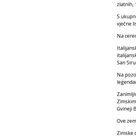
zlatnih,
S ukupn
vječne li
Na cerem
Italijan
italijan
San Siru
Na pozor
legendar
Zanimlji
Zimskim 
Gvineji 
Ove zeml
Zimske o