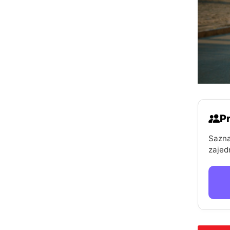
Pr
Sazna
zajed