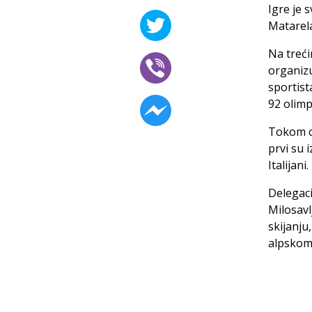
Igre je 
Matarel
Na treć
organizu
sportist
92 olimp
Tokom ce
prvi su 
Italijani.
Delegacij
Milosavl
skijanju
alpskom 