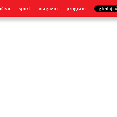
uštvo
sport
magazin
program
gledaj u