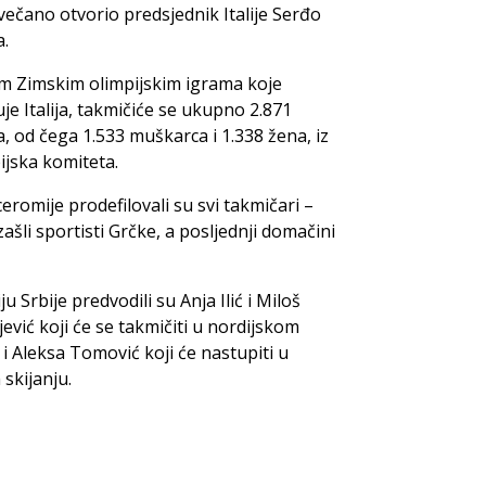
svečano otvorio predsjednik Italije Serđo
a.
im Zimskim olimpijskim igrama koje
je Italija, takmičiće se ukupno 2.871
a, od čega 1.533 muškarca i 1.338 žena, iz
ijska komiteta.
romije prodefilovali su svi takmičari –
izašli sportisti Grčke, a posljednji domačini
u Srbije predvodili su Anja Ilić i Miloš
jević koji će se takmičiti u nordijskom
, i Aleksa Tomović koji će nastupiti u
skijanju.