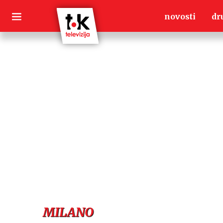
Skip
novosti
dr
to
content
MILANO