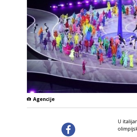
Agencije
U italij
olimpijs