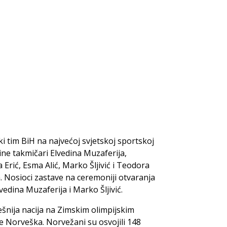
ki tim BiH na najvećoj svjetskoj sportskoj
ine takmičari Elvedina Muzaferija,
a Erić, Esma Alić, Marko Šljivić i Teodora
. Nosioci zastave na ceremoniji otvaranja
lvedina Muzaferija i Marko Šljivić.
šnija nacija na Zimskim olimpijskim
e Norveška. Norvežani su osvojili 148