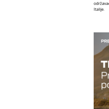
održavać
Italije.