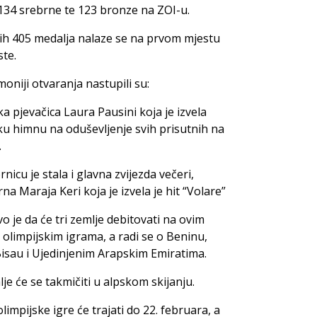
 134 srebrne te 123 bronze na ZOI-u.
ih 405 medalja nalaze se na prvom mjestu
ste.
oniji otvaranja nastupili su:
ska pjevačica Laura Pausini koja je izvela
sku himnu na oduševljenje svih prisutnih na
.
nicu je stala i glavna zvijezda večeri,
na Maraja Keri koja je izvela je hit “Volare”
vo je da će tri zemlje debitovati na ovim
olimpijskim igrama, a radi se o Beninu,
Bisau i Ujedinjenim Arapskim Emiratima.
je će se takmičiti u alpskom skijanju.
limpijske igre će trajati do 22. februara, a