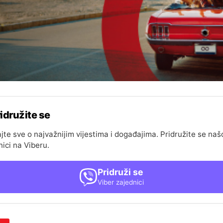
idružite se
jte sve o najvažnijim vijestima i događajima. Pridružite se naš
nici na Viberu.
Pridruži se
Viber zajednici