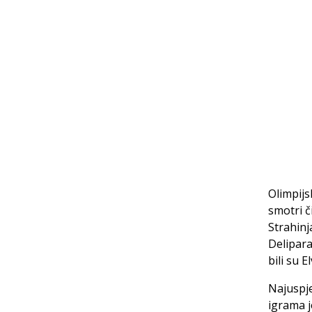
Olimpijs
smotri č
Strahinj
Delipara
bili su E
Najuspje
igrama j