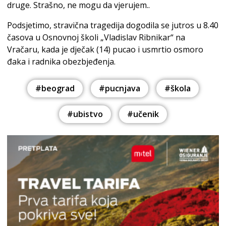
druge. Strašno, ne mogu da vjerujem..
Podsjetimo, stravična tragedija dogodila se jutros u 8.40
časova u Osnovnoj školi „Vladislav Ribnikar“ na
Vračaru, kada je dječak (14) pucao i usmrtio osmoro
đaka i radnika obezbjeđenja.
#beograd
#pucnjava
#škola
#ubistvo
#učenik