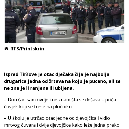
RTS/Printskrin
Ispred Tiršove je otac dječaka čija je najbolja
drugarica jedna od žrtava na koju je pucano, ali se
ne zna je li ranjena ili ubijena.
– Dotrčao sam ovdje i ne znam šta se dešava – priča
čovjek koji se trese na pločniku.
– U školu je utrčao otac jedne od djevojčica i vidio
mrtvog čuvara i dvije djevojčice kako leže jedna preko