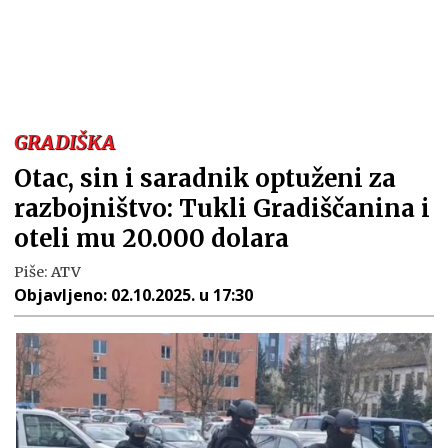
GRADIŠKA
Otac, sin i saradnik optuženi za
razbojništvo: Tukli Gradiščanina i
oteli mu 20.000 dolara
Piše:
ATV
Objavljeno:
02.10.2025. u 17:30