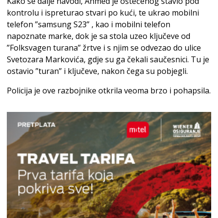
Kako se dalje navodi, Ahmed je oštećenog stavio pod
kontrolu i ispreturao stvari po kući, te ukrao mobilni
telefon ”samsung S23” , kao i mobilni telefon
napoznate marke, dok je sa stola uzeo ključeve od
”Folksvagen turana” žrtve i s njim se odvezao do ulice
Svetozara Markovića, gdje su ga čekali saučesnici. Tu je
ostavio ”turan” i ključeve, nakon čega su pobjegli.
Policija je ove razbojnike otkrila veoma brzo i pohapsila.