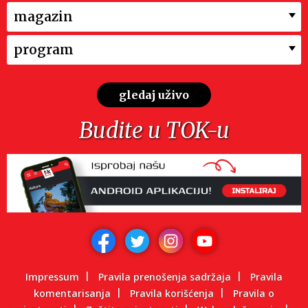
magazin
program
gledaj uživo
Budite u TOK-u
Impressum
Pravila prenošenja sadržaja
Pravila
komentarisanja
Pravila korišćenja
Pravila o