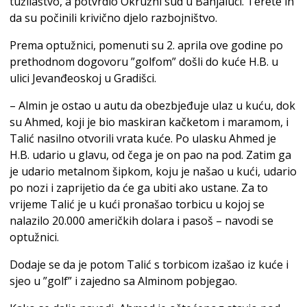
tužilaštvo, a potvrdio Okružni sud u Banjaluci. Terete ih
da su počinili krivično djelo razbojništvo.
Prema optužnici, pomenuti su 2. aprila ove godine po
prethodnom dogovoru ”golfom” došli do kuće H.B. u
ulici Jevanđeoskoj u Gradišci.
– Almin je ostao u autu da obezbjeđuje ulaz u kuću, dok
su Ahmed, koji je bio maskiran kačketom i maramom, i
Talić nasilno otvorili vrata kuće. Po ulasku Ahmed je
H.B. udario u glavu, od čega je on pao na pod. Zatim ga
je udario metalnom šipkom, koju je našao u kući, udario
po nozi i zaprijetio da će ga ubiti ako ustane. Za to
vrijeme Talić je u kući pronašao torbicu u kojoj se
nalazilo 20.000 američkih dolara i pasoš – navodi se
optužnici.
Dodaje se da je potom Talić s torbicom izašao iz kuće i
sjeo u ”golf” i zajedno sa Alminom pobjegao.