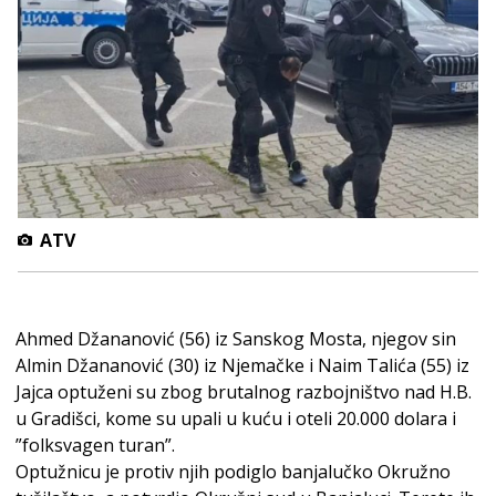
ATV
Ahmed Džananović (56) iz Sanskog Mosta, njegov sin
Almin Džananović (30) iz Njemačke i Naim Talića (55) iz
Jajca optuženi su zbog brutalnog razbojništvo nad H.B.
u Gradišci, kome su upali u kuću i oteli 20.000 dolara i
”folksvagen turan”.
Optužnicu je protiv njih podiglo banjalučko Okružno