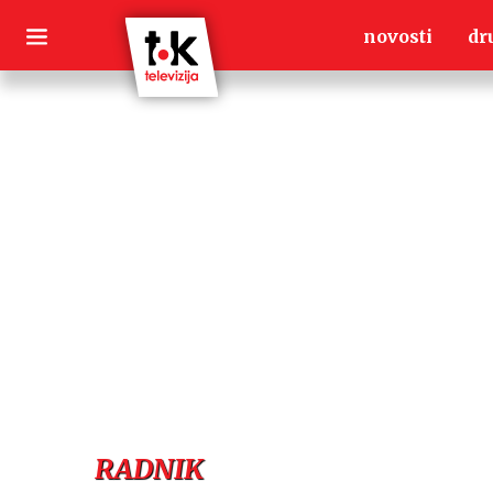
Skip
novosti
dr
to
content
RADNIK