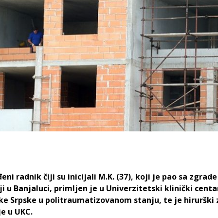
eni radnik čiji su inicijali M.K. (37), koji je pao sa zgrade
i u Banjaluci, primljen je u Univerzitetski klinički centa
ke Srpske u politraumatizovanom stanju, te je hirurški 
je u UKC.