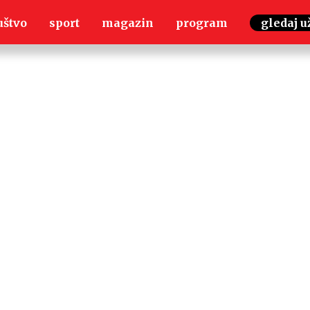
uštvo
sport
magazin
program
gledaj u