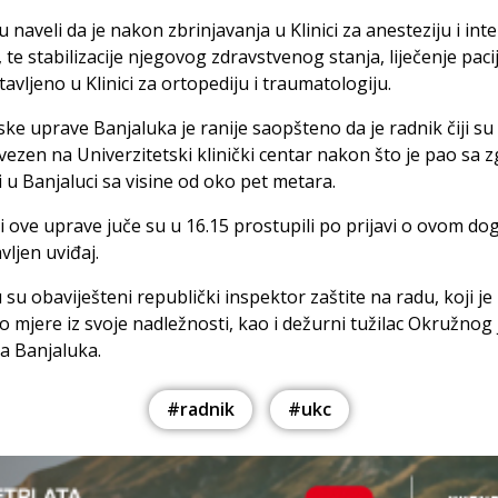
u naveli da je nakon zbrinjavanja u Klinici za anesteziju i int
e, te stabilizacije njegovog zdravstvenog stanja, liječenje paci
tavljeno u Klinici za ortopediju i traumatologiju.
jske uprave Banjaluka je ranije saopšteno da je radnik čiji su i
vezen na Univerzitetski klinički centar nakon što je pao sa 
i u Banjaluci sa visine od oko pet metara.
i ove uprave juče su u 16.15 prostupili po prijavi o ovom do
vljen uviđaj.
su obaviješteni republički inspektor zaštite na radu, koji je
 mjere iz svoje nadležnosti, kao i dežurni tužilac Okružnog
va Banjaluka.
#radnik
#ukc