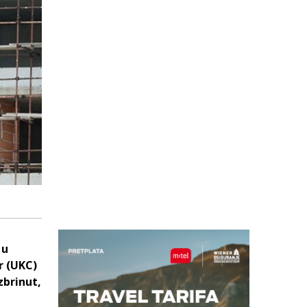
 u
r (UKC)
zbrinut,