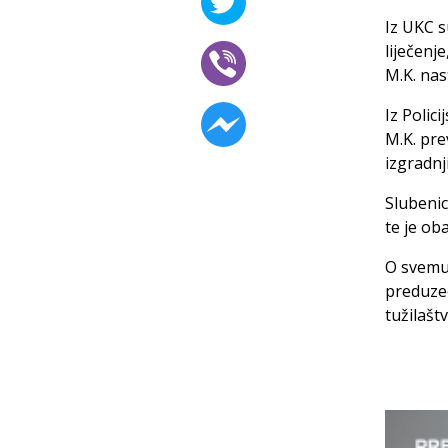
Iz UKC s
liječenj
M.K. nas
Iz Polici
M.K. pre
izgradnj
Slubenic
te je oba
O svemu 
preduzeo
tužilašt