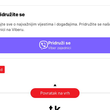
idružite se
jte sve o najvažnijim vijestima i događajima. Pridružite se naš
nici na Viberu.
Pridruži se
Viber zajednici
ad
Povratak na vrh