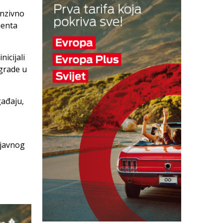
enzivno
jenta
nicijali
zgrade u
gađaju,
 javnog