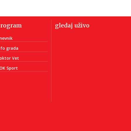
program
gledaj uživo
nevnik
nfo grada
oktor Vet
OK Sport