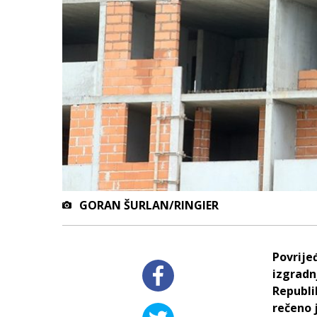
GORAN ŠURLAN/RINGIER
Povrijeđ
izgradnj
Republi
rečeno 