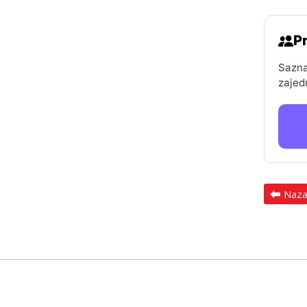
Pr
Sazna
zajed
Naz