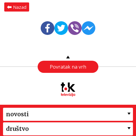
Nazad
Povratak na vrh
novosti
društvo