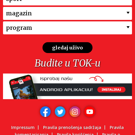
magazin
program
gledaj uživo
Budite u TOK-u
Impressum
Pravila prenošenja sadržaja
Pravila
komentarisanja
Pravila korišćenja
Pravila o