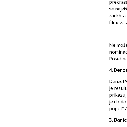
prekrasa
se najvi
zadrhtao
filmova 2
Ne možet
nominaci
Posebno 
4. Denz
Denzel 
je rezul
prikazuj
je donio
poput” A
3. Dani