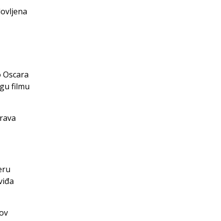
lovljena
o Oscara
ogu filmu
arava
eru
viđa
gov