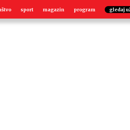
uštvo
sport
magazin
program
gledaj u