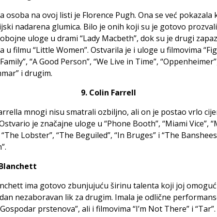
 osoba na ovoj listi je Florence Pugh. Ona se već pokazala 
jski nadarena glumica. Bilo je onih koji su je gotovo prozval
obojne uloge u drami “Lady Macbeth”, dok su je drugi zapazi
la u filmu “Little Women”. Ostvarila je i uloge u filmovima “Fi
Family”, “A Good Person”, “We Live in Time”, “Oppenheimer”
mar” i drugim.
9. Colin Farrell
arrella mnogi nisu smatrali ozbiljno, ali on je postao vrlo cij
Ostvario je značajne uloge u “Phone Booth”, “Miami Vice”, “
 “The Lobster”, “The Beguiled”, “In Bruges” i “The Banshees
”.
 Blanchett
nchett ima gotovo zbunjujuću širinu talenta koji joj omoguć
edan nezaboravan lik za drugim. Imala je odlične performans
i “Gospodar prstenova”, ali i filmovima “I’m Not There” i “Tar”.