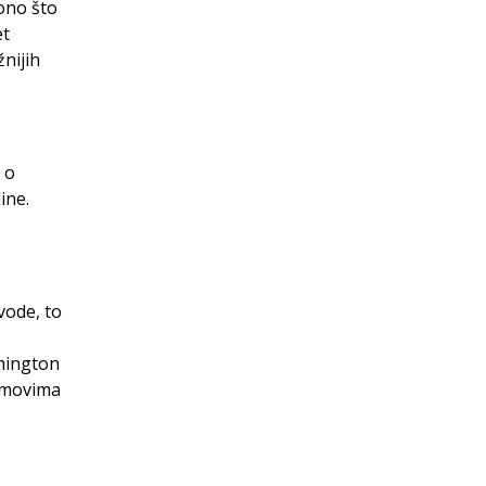
 ono što
et
žnijih
 o
ine.
vode, to
shington
ilmovima