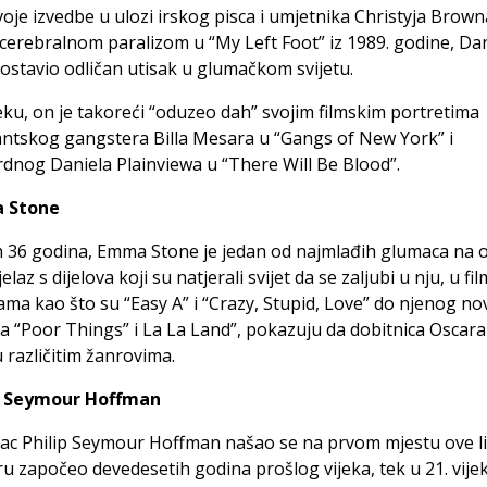
voje izvedbe u ulozi irskog pisca i umjetnika Christyja Browna
cerebralnom paralizom u “My Left Foot” iz 1989. godine, Dan
 ostavio odličan utisak u glumačkom svijetu.
jeku, on je takoreći “oduzeo dah” svojim filmskim portretima
ntskog gangstera Billa Mesara u “Gangs of New York” i
dnog Daniela Plainviewa u “There Will Be Blood”.
a Stone
h 36 godina, Emma Stone je jedan od najmlađih glumaca na ovo
elaz s dijelova koji su natjerali svijet da se zaljubi u nju, u f
ma kao što su “Easy A” i “Crazy, Stupid, Love” do njenog nov
a “Poor Things” i La La Land”, pokazuju da dobitnica Oscara
u različitim žanrovima.
ip Seymour Hoffman
c Philip Seymour Hoffman našao se na prvom mjestu ove li
eru započeo devedesetih godina prošlog vijeka, tek u 21. vije