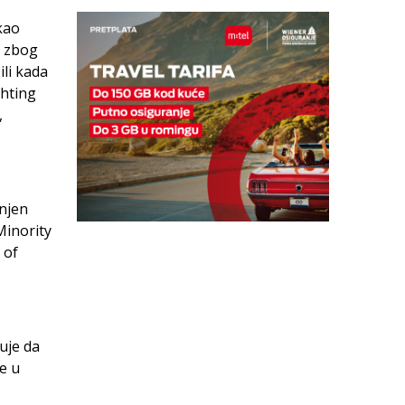
kao
i zbog
li kada
ghting
,
enjen
Minority
 of
uje da
e u