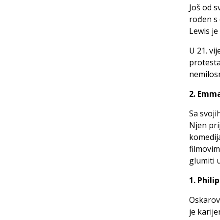
Još od s
rođen s 
Lewis je
U 21. vi
protesta
nemilosr
2. Emm
Sa svoji
Njen prij
komedija
filmovim
glumiti 
1. Phil
Oskarova
je karij