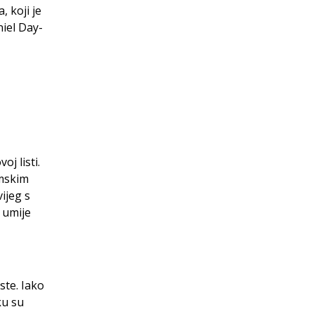
, koji je
iel Day-
j listi.
ilmskim
ijeg s
 umije
ste. Iako
ku su