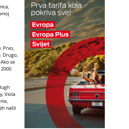
mica,
ivnoj
. Prvo,
e. Drugo,
 Ako se
 2000.
 Hugh
, Viola
nix,
ih našli