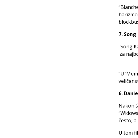
“Blanche
harizmom
blockbus
7. Song
Song Ka
za najbo
“U ‘Memo
veličans
6. Dani
Nakon š
“Widows”
često, a 
U tom fi