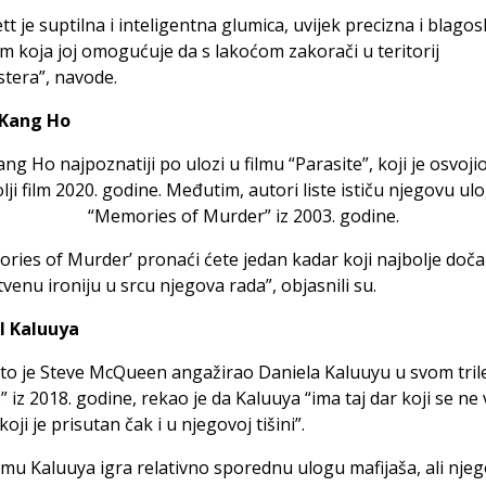
tt je suptilna i inteligentna glumica, uvijek precizna i blagos
 koja joj omogućuje da s lakoćom zakorači u teritorij
tera”, navode.
 Kang Ho
ng Ho najpoznatiji po ulozi u filmu “Parasite”, koji je osvoji
lji film 2020. godine. Međutim, autori liste ističu njegovu ul
“Memories of Murder” iz 2003. godine.
ries of Murder’ pronaći ćete jedan kadar koji najbolje doč
tvenu ironiju u srcu njegova rada”, objasnili su.
el Kaluuya
to je Steve McQueen angažirao Daniela Kaluuyu u svom tril
 iz 2018. godine, rekao je da Kaluuya “ima taj dar koji se ne 
koji je prisutan čak i u njegovoj tišini”.
lmu Kaluuya igra relativno sporednu ulogu mafijaša, ali nje