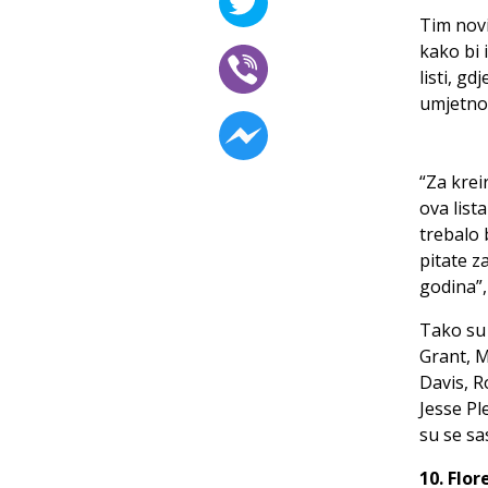
Tim novi
kako bi i
listi, g
umjetnos
“Za krei
ova list
trebalo 
pitate z
godina”,
Tako su 
Grant, 
Davis, R
Jesse Pl
su se sa
10. Flo