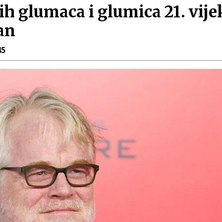
jih glumaca i glumica 21. vij
an
45