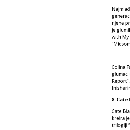
Najmlađa
generaci
njene pr
je glumi
with My 
“Midsom
Colina F
glumac. 
Report”,
Inisherin
8. Cate
Cate Bla
kreira j
trilogij