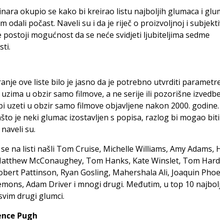
nara okupio se kako bi kreirao listu najboljih glumaca i glu
m odali počast. Naveli su i da je riječ o proizvoljnoj i subjekt
dje postoji mogućnost da se neće svidjeti ljubiteljima sedme
ti.
ranje ove liste bilo je jasno da je potrebno utvrditi parametre
a uzima u obzir samo filmove, a ne serije ili pozorišne izvedb
bi uzeti u obzir samo filmove objavljene nakon 2000. godine.
ašto je neki glumac izostavljen s popisa, razlog bi mogao biti
 naveli su.
se na listi našli Tom Cruise, Michelle Williams, Amy Adams,
Matthew McConaughey, Tom Hanks, Kate Winslet, Tom Hardy
obert Pattinson, Ryan Gosling, Mahershala Ali, Joaquin Phoe
emons, Adam Driver i mnogi drugi. Međutim, u top 10 najbolj
svim drugi glumci.
rence Pugh