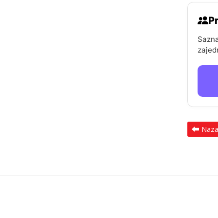
Pr
Sazna
zajed
Naz