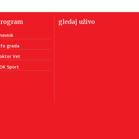
program
gledaj uživo
nevnik
nfo grada
oktor Vet
OK Sport