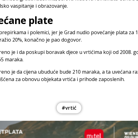
sko vaspitanje i obrazovanje.
ećane plate
repirkama i polemici, jer je Grad nudio povećanje plata za 1
ražio 20%, konačno je pao dogovor.
no je i da poskupi boravak djece u vrtićima koji od 2008. g
65 maraka.
no je da cijena ubuduće bude 210 maraka, a ta uvećana ra
išćena za obnovu objekata vrtića i prihode zaposlenih.
#vrtić