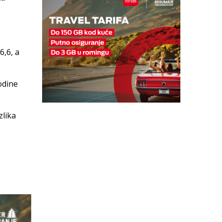
6,6, a
odine
zlika