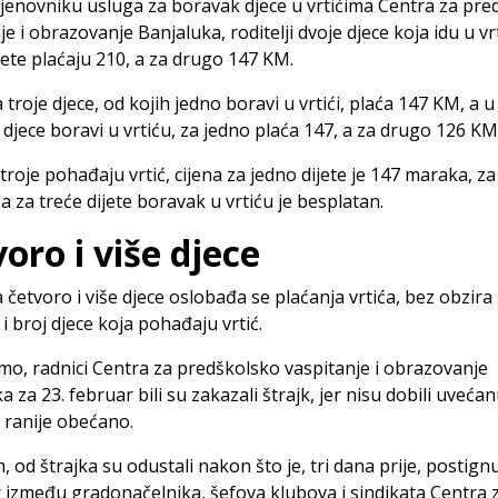
enovniku usluga za boravak djece u vrtićima Centra za pre
je i obrazovanje Banjaluka, roditelji dvoje djece koja idu u vrt
jete plaćaju 210, a za drugo 147 KM.
 troje djece, od kojih jedno boravi u vrtići, plaća 147 KM, a u
 djece boravi u vrtiću, za jedno plaća 147, a za drugo 126 KM
troje pohađaju vrtić, cijena za jedno dijete je 147 maraka, z
a za treće dijete boravak u vrtiću je besplatan.
oro i više djece
 četvoro i više djece oslobađa se plaćanja vrtića, bez obzira
i broj djece koja pohađaju vrtić.
mo, radnici Centra za predškolsko vaspitanje i obrazovanje
a za 23. februar bili su zakazali štrajk, jer nisu dobili uvećan
e ranije obećano.
 od štrajka su odustali nakon što je, tri dana prije, postign
između gradonačelnika, šefova klubova i sindikata Centra 