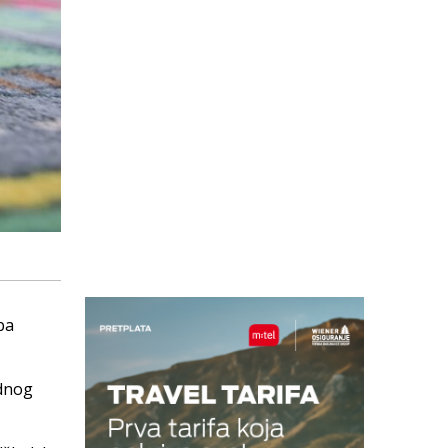
pa
ednog