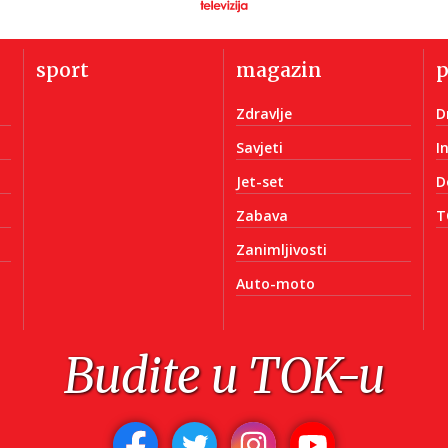
sport
magazin
Zdravlje
D
Savjeti
I
Jet-set
D
Zabava
T
Zanimljivosti
Auto-moto
Budite u TOK-u