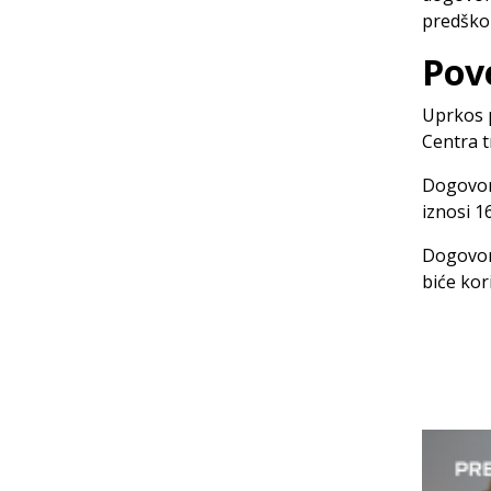
predškol
Pov
Uprkos p
Centra t
Dogovore
iznosi 1
Dogovore
biće kor