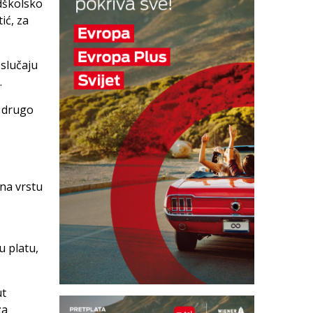
dškolsko
ić, za
 slučaju
.
a drugo
 na vrstu
u platu,
ut
za