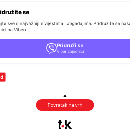
idružite se
jte sve o najvažnijim vijestima i događajima. Pridružite se naš
nici na Viberu.
Pridruži se
Viber zajednici
ad
Povratak na vrh