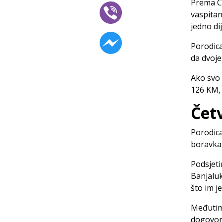
Prema Cj
vaspitan
jedno di
Porodica
da dvoje
Ako svo 
126 KM, 
Četv
Porodica
boravka 
Podsjeti
Banjaluk
što im j
Međutim,
dogovor 