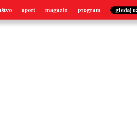
uštvo
sport
magazin
program
gledaj u