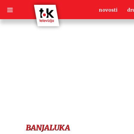
Skip
novosti
dr
to
content
BANJALUKA