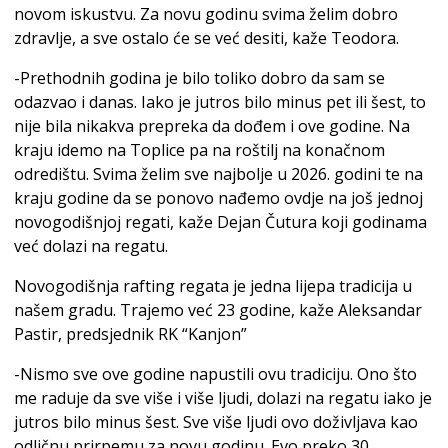
novom iskustvu. Za novu godinu svima želim dobro
zdravlje, a sve ostalo će se već desiti, kaže Teodora.
-Prethodnih godina je bilo toliko dobro da sam se
odazvao i danas. Iako je jutros bilo minus pet ili šest, to
nije bila nikakva prepreka da dođem i ove godine. Na
kraju idemo na Toplice pa na roštilj na konačnom
odredištu. Svima želim sve najbolje u 2026. godini te na
kraju godine da se ponovo nađemo ovdje na još jednoj
novogodišnjoj regati, kaže Dejan Čutura koji godinama
već dolazi na regatu.
Novogodišnja rafting regata je jedna lijepa tradicija u
našem gradu. Trajemo već 23 godine, kaže Aleksandar
Pastir, predsjednik RK “Kanjon”
-Nismo sve ove godine napustili ovu tradiciju. Ono što
me raduje da sve više i više ljudi, dolazi na regatu iako je
jutros bilo minus šest. Sve više ljudi ovo doživljava kao
odličnu prirpemu za novu godinu. Evo preko 30