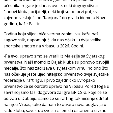
učesnika regate je danas ovdje, neki dugogodišnji
članovi kluba, prijatelji, neki koji su po prvi put, svi
zajedno veslajući od “Kanjona” do grada idemo u Novu
godinu, kaže Pastir.
Godina koja slijedi biće veoma zanimljiva, kaže naš
sagovornik, napominjući da nas očekuju dvije velike
sportske smotre na Vrbasu u 2026. Godini.
-Pa evo, upravo smo se vratili iz Malezije sa Svjetskog
prvenstva. Naši momci iz Dajak kluba su ponovo osvojili
medalje, što nas zadržava u svjetskom vrhu, no ono što
nas očekuje jeste ujediniteljsko prvenstvo dvije svjetske
federacije u raftingu, i prvo zajedničko Evropsko
prvenstvo će se održati upravo na Vrbasu. Pored toga u
završnoj smo fazi dogovora za Igre BRICS-a, koje će se
održati u Dubaiju, samo će se rafting takmičenje održati
na rijeci Vrbas, tako da nam to otvara nova poglavlja u
radu kluba, saveza, a sve sa ciljem da ostanemo u vrhu