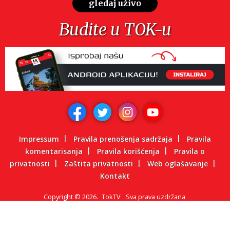
gledaj uživo
Budite u TOK-u
Impressum
Pravila prenošenja sadržaja
Pravila
komentarisanja
Pravila korišćenja
Pravila o
privatnosti
Zaštita privatnosti
Web oglašavanje
Kontakt
Copyright
©
2026.
TokTV
Sva prava uzdržana
Powered by: