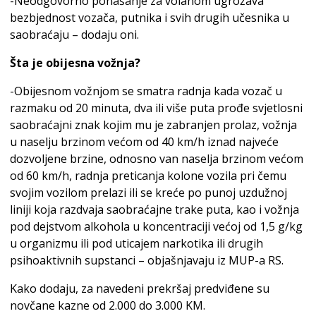
-Neodgovorno ponašanje za volanom ugrožava
bezbjednost vozača, putnika i svih drugih učesnika u
saobraćaju – dodaju oni.
Šta je obijesna vožnja?
-Obijesnom vožnjom se smatra radnja kada vozač u
razmaku od 20 minuta, dva ili više puta prođe svjetlosni
saobraćajni znak kojim mu je zabranjen prolaz, vožnja
u naselju brzinom većom od 40 km/h iznad najveće
dozvoljene brzine, odnosno van naselja brzinom većom
od 60 km/h, radnja preticanja kolone vozila pri čemu
svojim vozilom prelazi ili se kreće po punoj uzdužnoj
liniji koja razdvaja saobraćajne trake puta, kao i vožnja
pod dejstvom alkohola u koncentraciji većoj od 1,5 g/kg
u organizmu ili pod uticajem narkotika ili drugih
psihoaktivnih supstanci – objašnjavaju iz MUP-a RS.
Kako dodaju, za navedeni prekršaj predviđene su
novčane kazne od 2.000 do 3.000 KM.