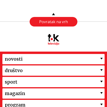
Povratak na vrh
novosti
društvo
sport
magazin
program