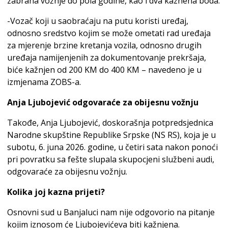
zabrana vožnje do pola godine, kao i dva kaznena boda.
-Vozač koji u saobraćaju na putu koristi uređaj,
odnosno sredstvo kojim se može ometati rad uređaja
za mjerenje brzine kretanja vozila, odnosno drugih
uređaja namijenjenih za dokumentovanje prekršaja,
biće kažnjen od 200 KM do 400 KM – navedeno je u
izmjenama ZOBS-a.
Anja Ljubojević odgovaraće za obijesnu vožnju
Takođe, Anja Ljubojević, doskorašnja potpredsjednica
Narodne skupštine Republike Srpske (NS RS), koja je u
subotu, 6. juna 2026. godine, u četiri sata nakon ponoći
pri povratku sa fešte slupala skupocjeni službeni audi,
odgovaraće za obijesnu vožnju.
Kolika joj kazna prijeti?
Osnovni sud u Banjaluci nam nije odgovorio na pitanje
kojim iznosom će Ljubojevićeva biti kažnjena.