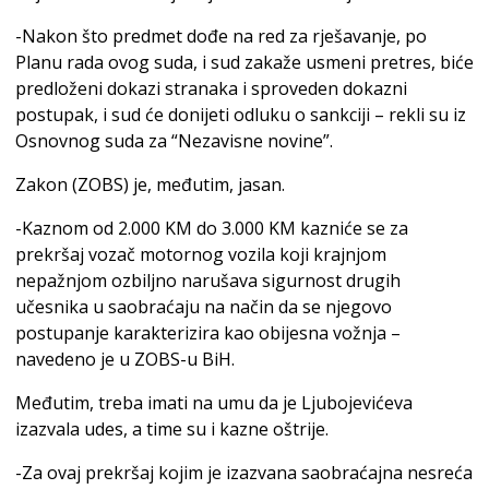
-Nakon što predmet dođe na red za rješavanje, po
Planu rada ovog suda, i sud zakaže usmeni pretres, biće
predloženi dokazi stranaka i sproveden dokazni
postupak, i sud će donijeti odluku o sankciji – rekli su iz
Osnovnog suda za “Nezavisne novine”.
Zakon (ZOBS) je, međutim, jasan.
-Kaznom od 2.000 KM do 3.000 KM kazniće se za
prekršaj vozač motornog vozila koji krajnjom
nepažnjom ozbiljno narušava sigurnost drugih
učesnika u saobraćaju na način da se njegovo
postupanje karakterizira kao obijesna vožnja –
navedeno je u ZOBS-u BiH.
Međutim, treba imati na umu da je Ljubojevićeva
izazvala udes, a time su i kazne oštrije.
-Za ovaj prekršaj kojim je izazvana saobraćajna nesreća