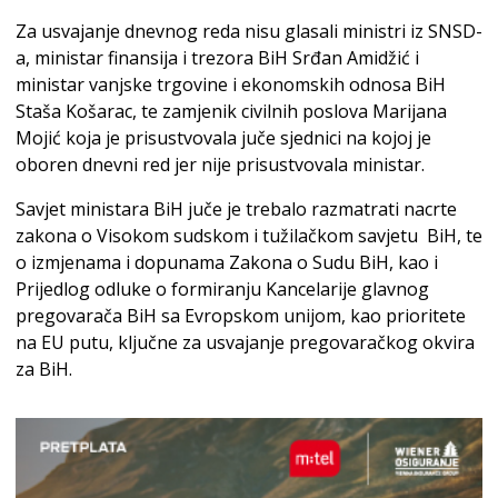
Za usvajanje dnevnog reda nisu glasali ministri iz SNSD-
a, ministar finansija i trezora BiH Srđan Amidžić i
ministar vanjske trgovine i ekonomskih odnosa BiH
Staša Košarac, te zamjenik civilnih poslova Marijana
Mojić koja je prisustvovala juče sjednici na kojoj je
oboren dnevni red jer nije prisustvovala ministar.
Savjet ministara BiH juče je trebalo razmatrati nacrte
zakona o Visokom sudskom i tužilačkom savjetu BiH, te
o izmjenama i dopunama Zakona o Sudu BiH, kao i
Prijedlog odluke o formiranju Kancelarije glavnog
pregovarača BiH sa Evropskom unijom, kao prioritete
na EU putu, ključne za usvajanje pregovaračkog okvira
za BiH.