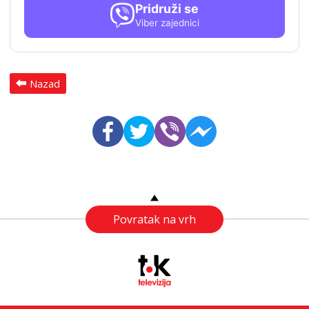
Pridruži se
Viber zajednici
Nazad
Povratak na vrh