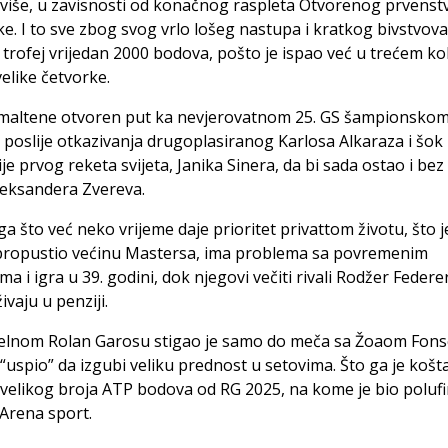
više, u zavisnosti od konačnog raspleta Otvorenog prvenst
e. I to sve zbog svog vrlo lošeg nastupa i kratkog bivstvova
 trofej vrijedan 2000 bodova, pošto je ispao već u trećem ko
velike četvorke.
 maltene otvoren put ka nevjerovatnom 25. GS šampionsko
 poslije otkazivanja drugoplasiranog Karlosa Alkaraza i šok
ije prvog reketa svijeta, Janika Sinera, da bi sada ostao i bez
Aleksandera Zvereva.
a što već neko vrijeme daje prioritet privattom životu, što j
propustio većinu Mastersa, ima problema sa povremenim
a i igra u 39. godini, dok njegovi večiti rivali Rodžer Federer
ivaju u penziji.
elnom Rolan Garosu stigao je samo do meča sa Žoaom Fon
“uspio” da izgubi veliku prednost u setovima. Što ga je košt
velikog broja ATP bodova od RG 2025, na kome je bio polufi
Arena sport.