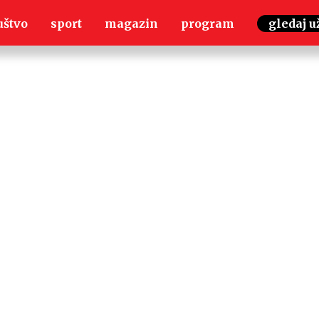
uštvo
sport
magazin
program
gledaj u