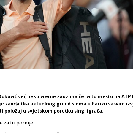
oković već neko vreme zauzima četvrto mesto na ATP lis
ije završetka aktuelnog grend slema u Parizu sasvim iz
ti položaj u svjetskom poretku singl igrača.
 za tri pozicije.