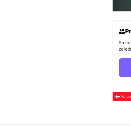
Pr
Sazna
zajed
Naz