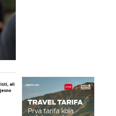
ti, ali
vjesno