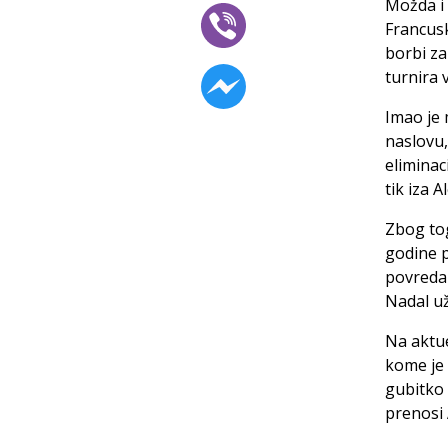
Možda i 
Francusk
borbi za
turnira 
Imao je
naslovu,
eliminac
tik iza 
Zbog tog
godine 
povredam
Nadal už
Na aktu
kome je 
gubitko 
prenosi 