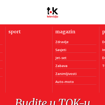
sport
magazin
Zdravlje
D
Savjeti
I
Jet-set
D
Zabava
T
Zanimljivosti
Auto-moto
Budite u TOK-u