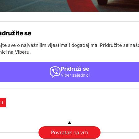
idružite se
jte sve o najvažnijim vijestima i događajima. Pridružite se naš
nici na Viberu.
Pridruži se
Viber zajednici
ad
Povratak na vrh