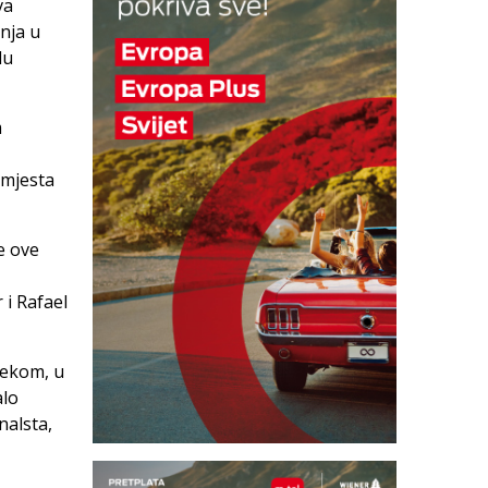
va
nja u
lu
m
 mjesta
e ove
 i Rafael
sekom, u
alo
nalsta,