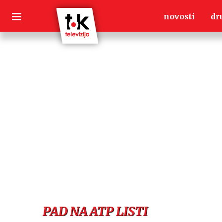
Skip
novosti
dr
to
content
PAD NA ATP LISTI