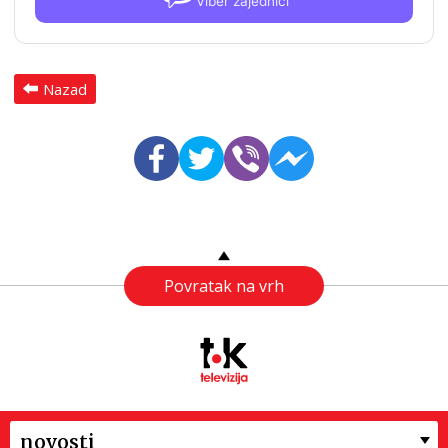
Viber zajednici
Nazad
Povratak na vrh
novosti