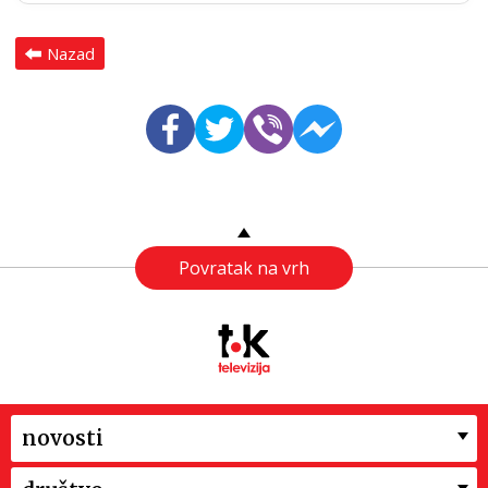
Nazad
Povratak na vrh
novosti