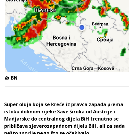
BN
Super oluja koja se kreće iz pravca zapada prema
istoku dolinom rijeke Save široka od Austrije i
Madjarske do centralnog dijela BiH trenutno se
približava sjeverozapadnom dijelu BiH, ali za sada
nešto sporije nego što se očekivalo.