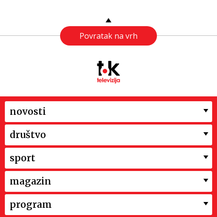
Povratak na vrh
novosti
društvo
sport
magazin
program