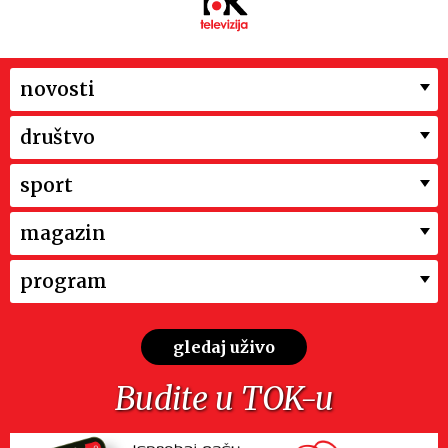
novosti
društvo
sport
magazin
program
gledaj uživo
Budite u TOK-u