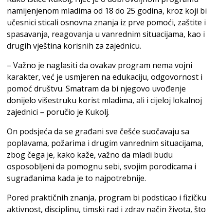
namijenjenom mladima od 18 do 25 godina, kroz koji bi
učesnici sticali osnovna znanja iz prve pomoći, zaštite i
spasavanja, reagovanja u vanrednim situacijama, kao i
drugih vještina korisnih za zajednicu.
– Važno je naglasiti da ovakav program nema vojni
karakter, već je usmjeren na edukaciju, odgovornost i
pomoć društvu. Smatram da bi njegovo uvođenje
donijelo višestruku korist mladima, ali i cijeloj lokalnoj
zajednici – poručio je Kukolj.
On podsjeća da se građani sve češće suočavaju sa
poplavama, požarima i drugim vanrednim situacijama,
zbog čega je, kako kaže, važno da mladi budu
osposobljeni da pomognu sebi, svojim porodicama i
sugrađanima kada je to najpotrebnije.
Pored praktičnih znanja, program bi podsticao i fizičku
aktivnost, disciplinu, timski rad i zdrav način života, što