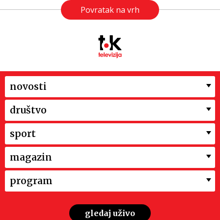
Povratak na vrh
novosti
društvo
sport
magazin
program
gledaj uživo