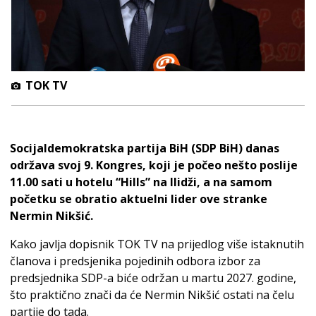
TOK TV
Socijaldemokratska partija BiH (SDP BiH) danas
održava svoj 9. Kongres, koji je počeo nešto poslije
11.00 sati u hotelu “Hills” na Ilidži, a na samom
početku se obratio aktuelni lider ove stranke
Nermin Nikšić.
Kako javlja dopisnik TOK TV na prijedlog više istaknutih
članova i predsjenika pojedinih odbora izbor za
predsjednika SDP-a biće održan u martu 2027. godine,
što praktično znači da će Nermin Nikšić ostati na čelu
partije do tada.