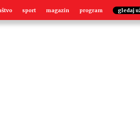
uštvo
sport
magazin
program
gledaj u