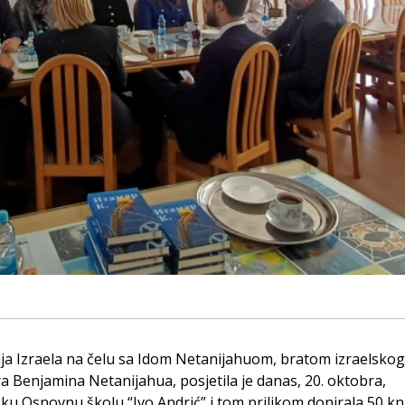
ja Izraela na čelu sa Idom Netanijahuom, bratom izraelskog
a Benjamina Netanijahua, posjetila je danas, 20. oktobra,
ku Osnovnu školu “Ivo Andrić” i tom prilikom donirala 50 kn