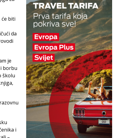
 će biti
ičući da
rovodi
am je
 i borbu
o školu
njiga,
obrazovnu
sku
čenika i
ali –