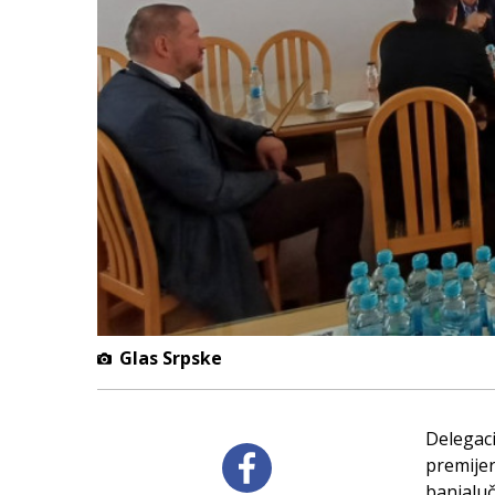
Glas Srpske
Delegaci
premijer
banjaluč