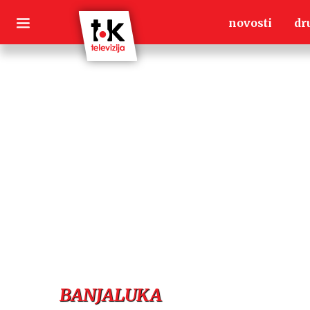
Skip
novosti
dr
to
content
BANJALUKA