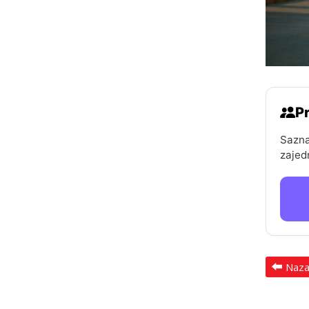
Pr
Sazna
zajed
Naz