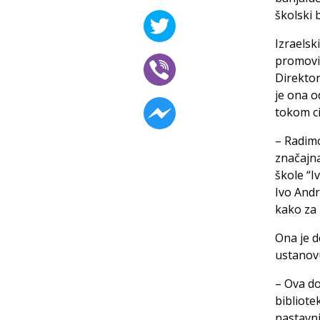
školski 
Izraelsk
promovis
Direktori
je ona o
tokom ci
– Radimo
značajna
škole “I
Ivo Andr
kako za 
Ona je d
ustanov
– Ova d
bibliote
nastavni