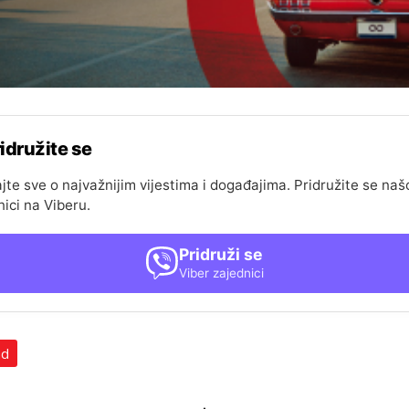
idružite se
jte sve o najvažnijim vijestima i događajima. Pridružite se naš
nici na Viberu.
Pridruži se
Viber zajednici
ad