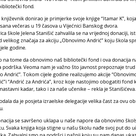
bibliotečki fond.
i književnik donirao je primjerke svoje knjige “Itamar K”, koja
ana večeras u 19 časova u Vijećnici Banskog dvora.
ca škole Jelena Stanišić zahvalila se na vrijednoj donaciji, ist
d velikog značaja za akciju „Obnovimo Andrić” koju škola sp
jele godine.
 na tome da obnovimo naš bibliotečki fond i ova donacija n
 podrška. Veoma nam je važno što javnost prepoznaje trud
vo Andrić”. Tokom cijele godine realizujemo akcije “Obnovim
ić”i “Andrić za Andrića”, kroz koje nastojimo obogatiti fond k
nastavni kadar, tako i za naše učenike – rekla je Stanišićeva.
odala da je posjeta izraelske delegacije velika čast za ovu 
u.
onacija se savršeno uklapa u naše napore da obnovimo škol
ku. Svaka knjiga koja stigne u našu školu nađe svoj put do u
ka. Zahvalni smo na podršci i pažnji koju su nam danas ukaz