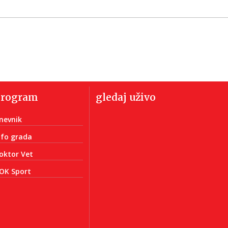
program
gledaj uživo
nevnik
nfo grada
oktor Vet
OK Sport