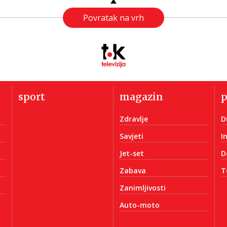
Povratak na vrh
sport
magazin
Zdravlje
D
Savjeti
I
Jet-set
D
Zabava
T
Zanimljivosti
Auto-moto