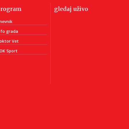
program
gledaj uživo
nevnik
nfo grada
oktor Vet
OK Sport