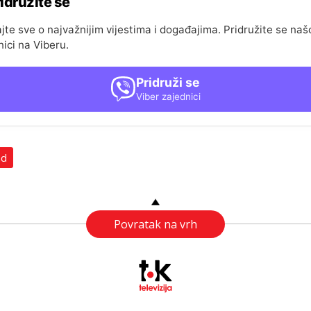
idružite se
jte sve o najvažnijim vijestima i događajima. Pridružite se naš
nici na Viberu.
Pridruži se
Viber zajednici
ad
Povratak na vrh