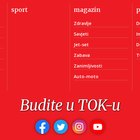
sport
magazin
Zdravlje
D
Savjeti
I
Jet-set
D
Zabava
T
Zanimljivosti
Auto-moto
Budite u TOK-u