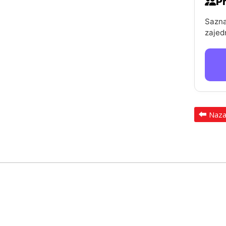
Pr
Sazna
zajed
Naz