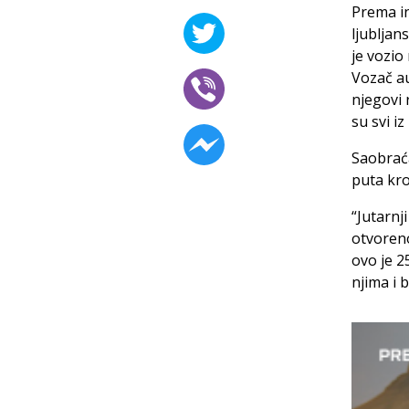
Prema in
ljubljan
je vozio 
Vozač au
njegovi 
su svi i
Saobraća
puta kro
“Jutarnj
otvoreno
ovo je 2
njima i 