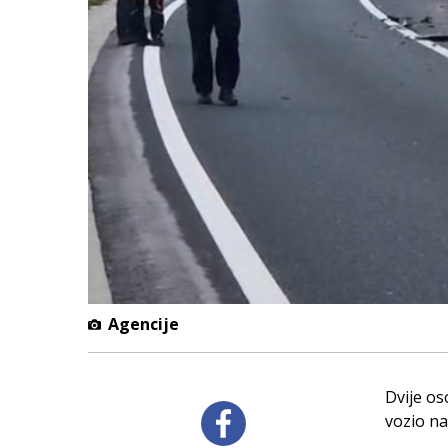
Agencije
Dvije os
vozio na 