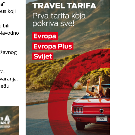
fa”
us koji
 bili
. Navodno
državnog
ra,
varanja,
 među