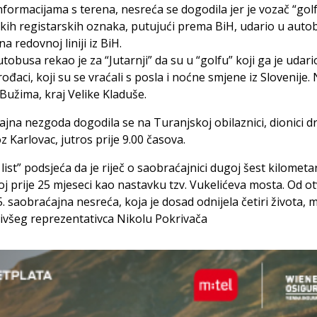
formacijama s terena, nesreća se dogodila jer je vozač “gol
skih registarskih oznaka, putujući prema BiH, udario u autob
na redovnoj liniji iz BiH.
tobusa rekao je za “Jutarnji” da su u “golfu” koji ga je udario
rođaci, koji su se vraćali s posla i noćne smjene iz Slovenije
z Bužima, kraj Velike Kladuše.
jna nezgoda dogodila se na Turanjskoj obilaznici, dionici 
z Karlovac, jutros prije 9.00 časova.
i list” podsjeća da je riječ o saobraćajnici dugoj šest kilometa
j prije 25 mjeseci kao nastavku tzv. Vukelićeva mosta. Od ot
5. saobraćajna nesreća, koja je dosad odnijela četiri života,
bivšeg reprezentativca Nikolu Pokrivača