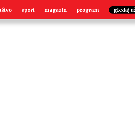
uštvo
sport
magazin
program
gledaj u