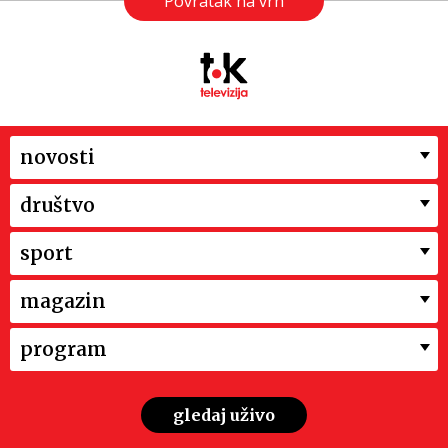
Povratak na vrh
novosti
društvo
sport
magazin
program
gledaj uživo