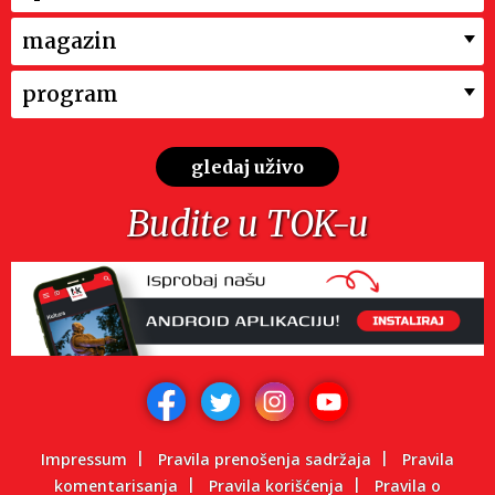
magazin
program
gledaj uživo
Budite u TOK-u
Impressum
Pravila prenošenja sadržaja
Pravila
komentarisanja
Pravila korišćenja
Pravila o