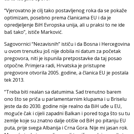
“Vjerovatno je cilj tako postavljenog roka da se pokaže
optimizam, posebno prema članicama EU i da je
opredjeljenje BiH Evropska unija, ali u praksi to ne ide
baš tako”, ističe Marković.
Sagovornici “Nezavisnih” ističu i da Bosna i Hercegovina
u ovom trenutku još nije dobila ni datum za početak
pregovora, niti je ispunila pretpostavke da taj posao
otpočne. Primjera radi, Hrvatska je pristupne
pregovore otvorila 2005. godine, a članica EU je postala
tek 2013.
“Treba biti realan sa datumima. Sad trenutno barem
ono što se priča u parlamentarnim klupama i u Briselu
jeste da do 2030. godine nije realno da BiH uđe u EU,
moguće čak i cijeli zapadni Balkan i pored toga što su tu
zemlje koje su znatno dalje otišle od BiH po pitanju EU
puta, prije svega Albanija i Crna Gora. Nije mi jasan rok.