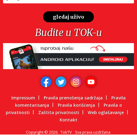
gledaj uživo
Budite u TOK-u
Impressum
Pravila prenošenja sadržaja
Pravila
komentarisanja
Pravila korišćenja
Pravila o
privatnosti
Zaštita privatnosti
Web oglašavanje
Kontakt
Copyright
©
2026.
TokTV
Sva prava uzdržana