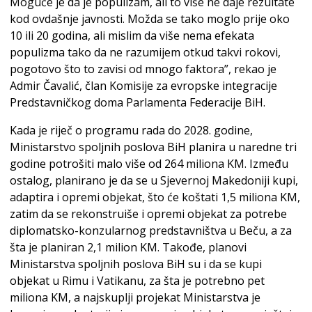
Moguće je da je populizam, ali to više ne daje rezultate
kod ovdašnje javnosti. Možda se tako moglo prije oko
10 ili 20 godina, ali mislim da više nema efekata
populizma tako da ne razumijem otkud takvi rokovi,
pogotovo što to zavisi od mnogo faktora”, rekao je
Admir Čavalić, član Komisije za evropske integracije
Predstavničkog doma Parlamenta Federacije BiH.
Kada je riječ o programu rada do 2028. godine,
Ministarstvo spoljnih poslova BiH planira u naredne tri
godine potrošiti malo više od 264 miliona KM. Između
ostalog, planirano je da se u Sjevernoj Makedoniji kupi,
adaptira i opremi objekat, što će koštati 1,5 miliona KM,
zatim da se rekonstruiše i opremi objekat za potrebe
diplomatsko-konzularnog predstavništva u Beču, a za
šta je planiran 2,1 milion KM. Takođe, planovi
Ministarstva spoljnih poslova BiH su i da se kupi
objekat u Rimu i Vatikanu, za šta je potrebno pet
miliona KM, a najskuplji projekat Ministarstva je