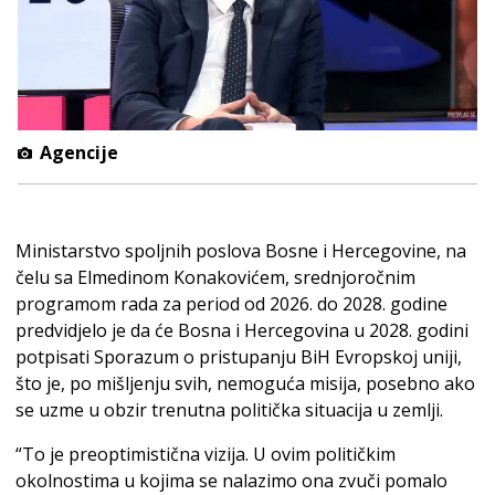
Agencije
Ministarstvo spoljnih poslova Bosne i Hercegovine, na
čelu sa Elmedinom Konakovićem, srednjoročnim
programom rada za period od 2026. do 2028. godine
predvidjelo je da će Bosna i Hercegovina u 2028. godini
potpisati Sporazum o pristupanju BiH Evropskoj uniji,
što je, po mišljenju svih, nemoguća misija, posebno ako
se uzme u obzir trenutna politička situacija u zemlji.
“To je preoptimistična vizija. U ovim političkim
okolnostima u kojima se nalazimo ona zvuči pomalo