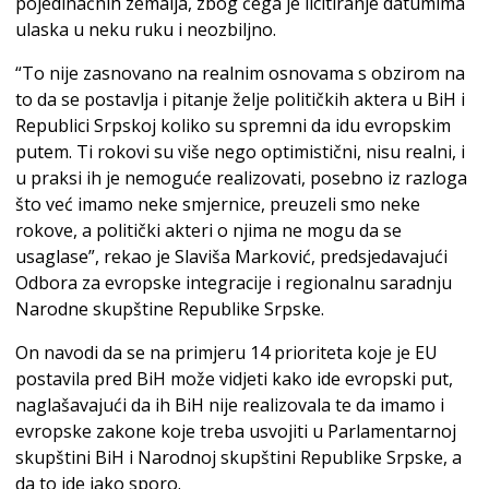
pojedinačnih zemalja, zbog čega je licitiranje datumima
ulaska u neku ruku i neozbiljno.
“To nije zasnovano na realnim osnovama s obzirom na
to da se postavlja i pitanje želje političkih aktera u BiH i
Republici Srpskoj koliko su spremni da idu evropskim
putem. Ti rokovi su više nego optimistični, nisu realni, i
u praksi ih je nemoguće realizovati, posebno iz razloga
što već imamo neke smjernice, preuzeli smo neke
rokove, a politički akteri o njima ne mogu da se
usaglase”, rekao je Slaviša Marković, predsjedavajući
Odbora za evropske integracije i regionalnu saradnju
Narodne skupštine Republike Srpske.
On navodi da se na primjeru 14 prioriteta koje je EU
postavila pred BiH može vidjeti kako ide evropski put,
naglašavajući da ih BiH nije realizovala te da imamo i
evropske zakone koje treba usvojiti u Parlamentarnoj
skupštini BiH i Narodnoj skupštini Republike Srpske, a
da to ide jako sporo.