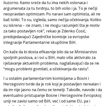
iluzorno. Kamo sreće da tu ima nekih oslonaca i
argumenata za tu tvrdnju, to bih volio i ja. To je nečiji
neopravdan optimizam. Po naravi sam optimista, ali ne
baš toliki. To su, izgleda, samo nečija očekivanja. Koliko
su iskrena – ne znam, i ne mogu razumjeti šta je motiv
za tako postavljen rok”, rekao je Zdenko Ćosić,
predsjedavajući Zajedničke komisije za evropske
integracije Parlamentarne skupštine BiH.
On kaže da bi dosta efikasnije bilo da se Ministarstvo
spoljnih poslova, a i svi u BiH, malo više aktiviralo za
rješavanje aktuelnih problema, naglašavajući da se ne
“mogu problemi gomilati, a očekivanja da rastu”.
I u ostalim parlamentarnim komisijama u Bosni i
Hercegovini tvrde da je rok koji je postavljen nerealan i
da im nije jasno na čemu se temelji. Takođe, navode i da
eventualno pristupanje Bosne i Hercegovine Evropskoj
uniji ne zavisi samo od BiH, već i od same EU, pa i