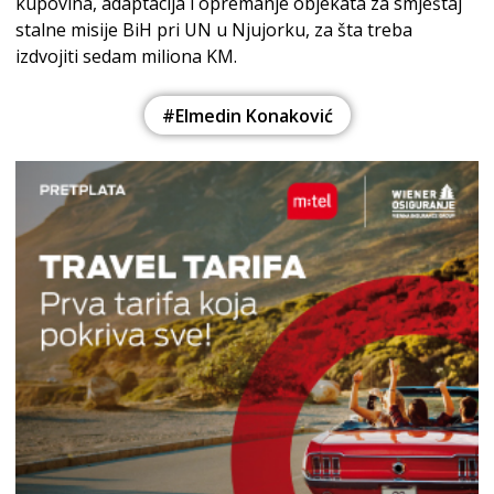
kupovina, adaptacija i opremanje objekata za smještaj
stalne misije BiH pri UN u Njujorku, za šta treba
izdvojiti sedam miliona KM.
#Elmedin Konaković