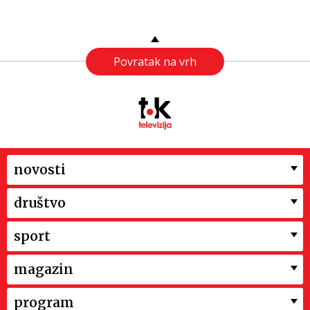
Povratak na vrh
novosti
društvo
sport
magazin
program