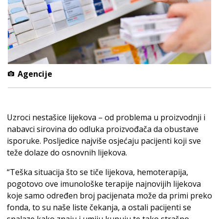
Agencije
Uzroci nestašice lijekova – od problema u proizvodnji i
nabavci sirovina do odluka proizvođača da obustave
isporuke. Posljedice najviše osjećaju pacijenti koji sve
teže dolaze do osnovnih lijekova.
“Teška situacija što se tiče lijekova, hemoterapija,
pogotovo ove imunološke terapije najnovijih lijekova
koje samo određen broj pacijenata može da primi preko
fonda, to su naše liste čekanja, a ostali pacijenti se
snalaze kako znaju i umiju kupuju te tako strašno