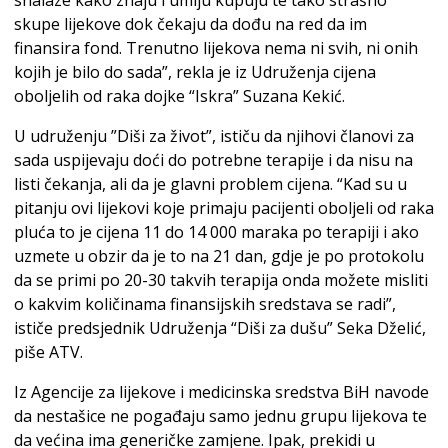
skupe lijekove dok čekaju da dođu na red da im
finansira fond. Trenutno lijekova nema ni svih, ni onih
kojih je bilo do sada”, rekla je iz Udruženja cijena
oboljelih od raka dojke “Iskra” Suzana Kekić.
U udruženju ”Diši za život”, ističu da njihovi članovi za
sada uspijevaju doći do potrebne terapije i da nisu na
listi čekanja, ali da je glavni problem cijena. “Kad su u
pitanju ovi lijekovi koje primaju pacijenti oboljeli od raka
pluća to je cijena 11 do 14 000 maraka po terapiji i ako
uzmete u obzir da je to na 21 dan, gdje je po protokolu
da se primi po 20-30 takvih terapija onda možete misliti
o kakvim količinama finansijskih sredstava se radi”,
ističe predsjednik Udruženja “Diši za dušu” Seka Dželić,
piše ATV.
Iz Agencije za lijekove i medicinska sredstva BiH navode
da nestašice ne pogađaju samo jednu grupu lijekova te
da većina ima generičke zamjene. Ipak, prekidi u