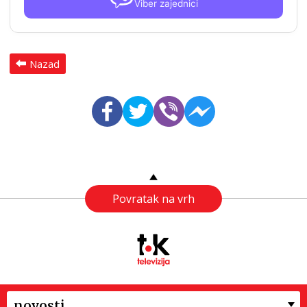
Viber zajednici
Nazad
Povratak na vrh
novosti