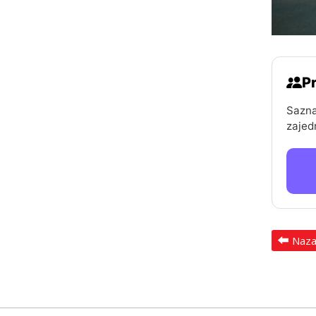
Pr
Sazna
zajed
Naz