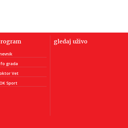
program
gledaj uživo
nevnik
nfo grada
oktor Vet
OK Sport