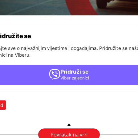
idružite se
jte sve o najvažnijim vijestima i događajima. Pridružite se naš
nici na Viberu.
Pridruži se
Viber zajednici
ad
Povratak na vrh