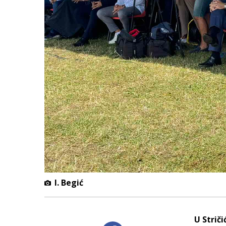
I. Begić
U Strič