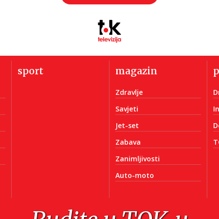
sport
magazin
Zdravlje
D
Savjeti
I
Jet-set
D
Zabava
T
Zanimljivosti
Auto-moto