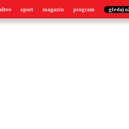
uštvo
sport
magazin
program
gledaj u