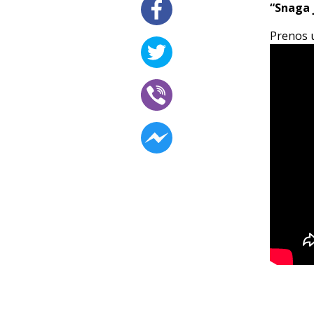
“Snaga 
Prenos u