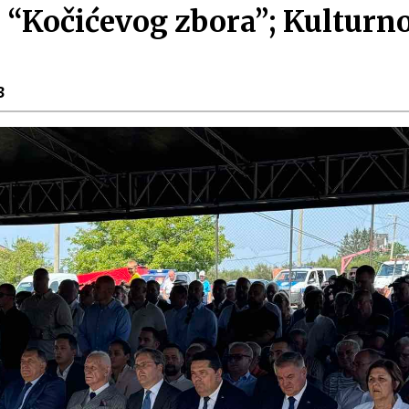
 “Kočićevog zbora”; Kultur
3