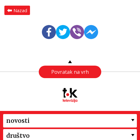
Nazad
Povratak na vrh
novosti
društvo