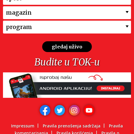
magazin
program
gledaj uživo
Budite u TOK-u
Impressum
Pravila prenošenja sadržaja
Pravila
komentarisanja
Pravila korišćenja
Pravila o