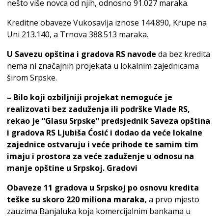
nešto više novca od njih, odnosno 91.027 maraka.
Kreditne obaveze Vukosavlja iznose 144.890, Krupe na
Uni 213.140, a Trnova 388.513 maraka.
U Savezu opština i gradova RS navode
da bez kredita
nema ni značajnih projekata u lokalnim zajednicama
širom Srpske.
– Bilo koji ozbiljniji projekat nemoguće je
realizovati bez zaduženja ili podrške Vlade RS,
rekao je “Glasu Srpske” predsjednik Saveza opština
i gradova RS Ljubiša Ćosić i dodao da veće lokalne
zajednice ostvaruju i veće prihode te samim tim
imaju i prostora za veće zaduženje u odnosu na
manje opštine u Srpskoj. Gradovi
Obaveze 11 gradova u Srpskoj po osnovu kredita
teške su skoro 220 miliona maraka,
a prvo mjesto
zauzima Banjaluka koja komercijalnim bankama u