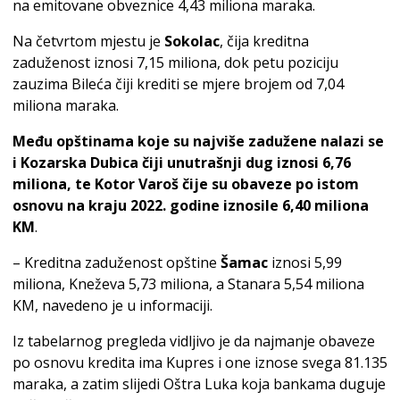
na emitovane obveznice 4,43 miliona maraka.
Na četvrtom mjestu je
Sokolac
, čija kreditna
zaduženost iznosi 7,15 miliona, dok petu poziciju
zauzima Bileća čiji krediti se mjere brojem od 7,04
miliona maraka.
Među opštinama koje su najviše zadužene nalazi se
i Kozarska Dubica čiji unutrašnji dug iznosi 6,76
miliona, te Kotor Varoš čije su obaveze po istom
osnovu na kraju 2022. godine iznosile 6,40 miliona
KM
.
– Kreditna zaduženost opštine
Šamac
iznosi 5,99
miliona, Kneževa 5,73 miliona, a Stanara 5,54 miliona
KM, navedeno je u informaciji.
Iz tabelarnog pregleda vidljivo je da najmanje obaveze
po osnovu kredita ima Kupres i one iznose svega 81.135
maraka, a zatim slijedi Oštra Luka koja bankama duguje