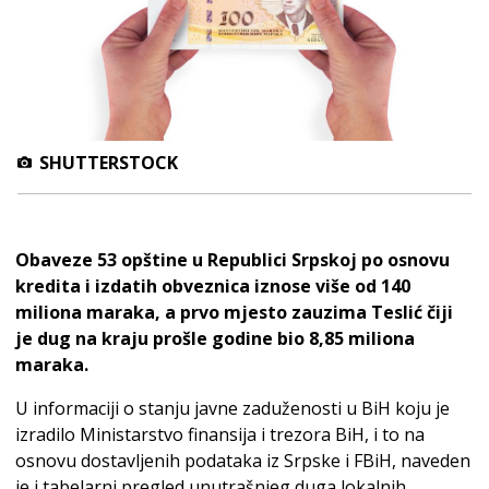
SHUTTERSTOCK
Obaveze 53 opštine u Republici Srpskoj po osnovu
kredita i izdatih obveznica iznose više od 140
miliona maraka, a prvo mjesto zauzima Teslić čiji
je dug na kraju prošle godine bio 8,85 miliona
maraka.
U informaciji o stanju javne zaduženosti u BiH koju je
izradilo Ministarstvo finansija i trezora BiH, i to na
osnovu dostavljenih podataka iz Srpske i FBiH, naveden
je i tabelarni pregled unutrašnjeg duga lokalnih