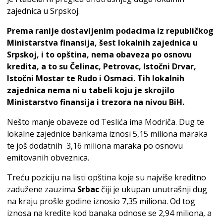
zajednica u Srpskoj.
Prema ranije dostavljenim podacima iz republičkog
Ministarstva finansija, šest lokalnih zajednica u
Srpskoj, i to opština, nema obaveza po osnovu
kredita, a to su Čelinac, Petrovac, Istočni Drvar,
Istočni Mostar te Rudo i Osmaci. Tih lokalnih
zajednica nema ni u tabeli koju je skrojilo
Ministarstvo finansija i trezora na nivou BiH.
Nešto manje obaveze od Teslića ima Modriča. Dug te
lokalne zajednice bankama iznosi 5,15 miliona maraka
te još dodatnih 3,16 miliona maraka po osnovu
emitovanih obveznica.
Treću poziciju na listi opština koje su najviše kreditno
zadužene zauzima
Srbac
čiji je ukupan unutrašnji dug
na kraju prošle godine iznosio 7,35 miliona. Od to­g
iznosa na kredite kod banaka odnose se 2,94 miliona, a