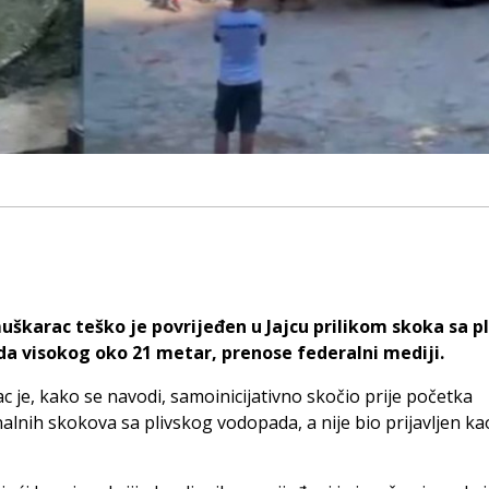
uškarac teško je povrijeđen u Jajcu prilikom skoka sa p
a visokog oko 21 metar, prenose federalni mediji.
 je, kako se navodi, samoinicijativno skočio prije početka
nalnih skokova sa plivskog vodopada, a nije bio prijavljen ka