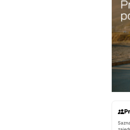
Pr
Sazna
zajed