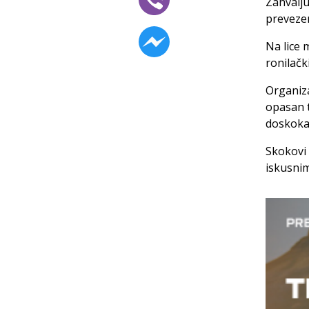
Zahvalju
prevezen
Na lice 
ronilačk
Organiza
opasan t
doskoka
Skokovi 
iskusnim