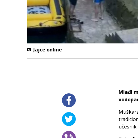
Jajce online
Mlađi m
vodopad
Muškarac
tradicio
učesnik.