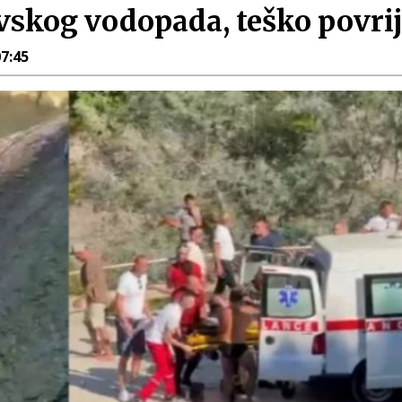
vskog vodopada, teško povri
07:45