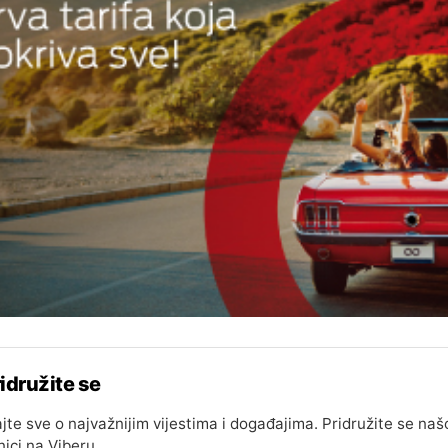
idružite se
jte sve o najvažnijim vijestima i događajima. Pridružite se naš
nici na Viberu.