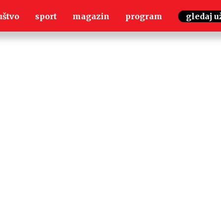
uštvo
sport
magazin
program
gledaj u