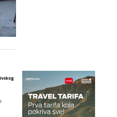
livskog
o