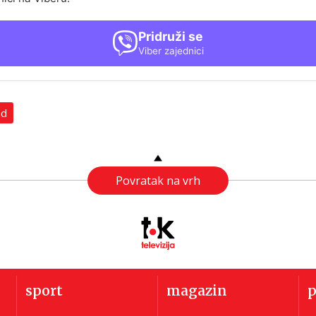
Pridruži se
Viber zajednici
ad
Povratak na vrh
sport
magazin