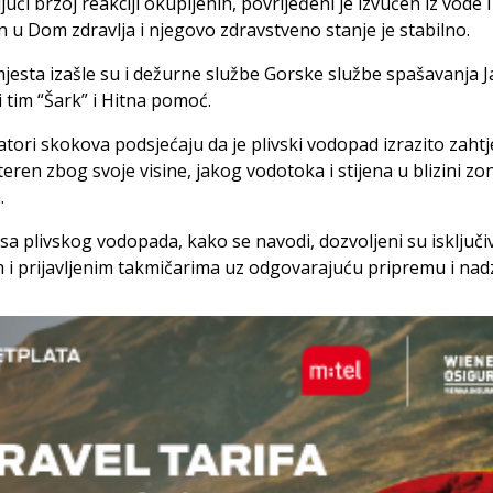
jući brzoj reakciji okupljenih, povrijeđeni je izvučen iz vode i
 u Dom zdravlja i njegovo zdravstveno stanje je stabilno.
mjesta izašle su i dežurne službe Gorske službe spašavanja Ja
i tim “Šark” i Hitna pomoć.
tori skokova podsjećaju da je plivski vodopad izrazito zahtj
eren zbog svoje visine, jakog vodotoka i stijena u blizini zo
.
sa plivskog vodopada, kako se navodi, dozvoljeni su isključi
 i prijavljenim takmičarima uz odgovarajuću pripremu i nad