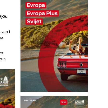
jce,
evan i
ne
vo
zor.