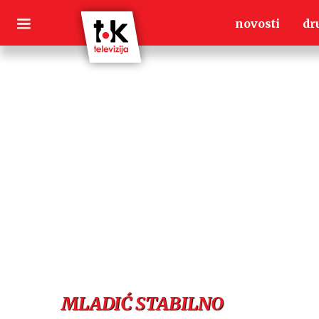
Skip
novosti
dr
to
content
MLADIĆ STABILNO