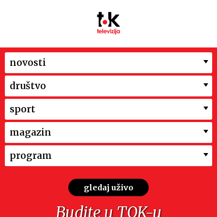
novosti
društvo
sport
magazin
program
gledaj uživo
Budite u TOK-u