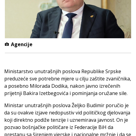
Agencije
Ministarstvo unutrašnjih poslova Republike Srpske
preduzeće sve potrebne mjere u cilju zaštite zvaničnika,
a posebno Milorada Dodika, nakon javno izrečenih
prijetnji Bakira Izetbegovića i pominjanja oružane sile.
Ministar unutrašnjih poslova Željko Budimir poručio je
da su ovakve izjave nedopustiv vid političkog djelovanja
koji direktno podiže tenzije i uznemirava javnost. On je
pozvao bošnjačke političare iz Federacije BiH da
prestanu sa širenjem vjerske i nacionalne mržnje i da se