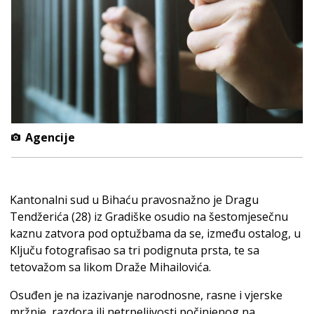
Agencije
Kantonalni sud u Bihaću pravosnažno je Dragu
Tendžerića (28) iz Gradiške osudio na šestomjesečnu
kaznu zatvora pod optužbama da se, između ostalog, u
Ključu fotografisao sa tri podignuta prsta, te sa
tetovažom sa likom Draže Mihailovića.
Osuđen je na izazivanje narodnosne, rasne i vjerske
mržnje, razdora ili netrpeljivosti počinjenog na