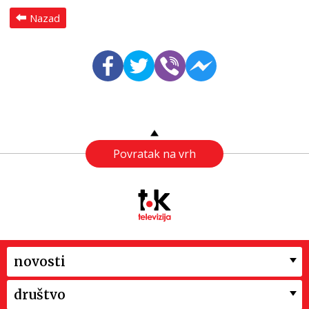
Nazad
Povratak na vrh
novosti
društvo