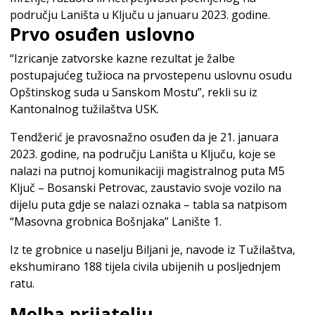
području Laništa u Ključu u januaru 2023. godine.
Prvo osuđen uslovno
“Izricanje zatvorske kazne rezultat je žalbe
postupajućeg tužioca na prvostepenu uslovnu osudu
Opštinskog suda u Sanskom Mostu”, rekli su iz
Kantonalnog tužilaštva USK.
Tendžerić je pravosnažno osuđen da je 21. januara
2023. godine, na području Laništa u Ključu, koje se
nalazi na putnoj komunikaciji magistralnog puta M5
Ključ – Bosanski Petrovac, zaustavio svoje vozilo na
dijelu puta gdje se nalazi oznaka – tabla sa natpisom
“Masovna grobnica Bošnjaka” Lanište 1.
Iz te grobnice u naselju Biljani je, navode iz Tužilaštva,
ekshumirano 188 tijela civila ubijenih u posljednjem
ratu.
Molba prijatelju