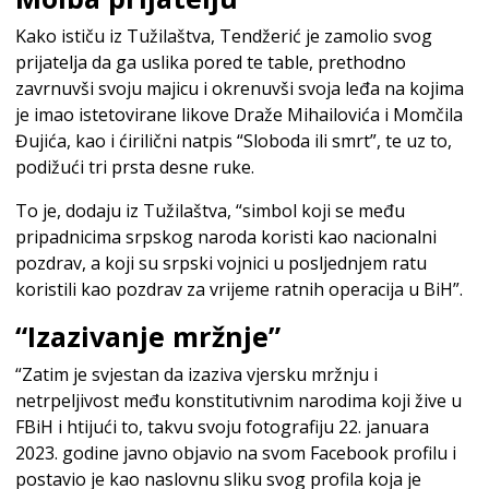
Kako ističu iz Tužilaštva, Tendžerić je zamolio svog
prijatelja da ga uslika pored te table, prethodno
zavrnuvši svoju majicu i okrenuvši svoja leđa na kojima
je imao istetovirane likove Draže Mihailovića i Momčila
Đujića, kao i ćirilični natpis “Sloboda ili smrt”, te uz to,
podižući tri prsta desne ruke.
To je, dodaju iz Tužilaštva, “simbol koji se među
pripadnicima srpskog naroda koristi kao nacionalni
pozdrav, a koji su srpski vojnici u posljednjem ratu
koristili kao pozdrav za vrijeme ratnih operacija u BiH”.
“Izazivanje mržnje”
“Zatim je svjestan da izaziva vjersku mržnju i
netrpeljivost među konstitutivnim narodima koji žive u
FBiH i htijući to, takvu svoju fotografiju 22. januara
2023. godine javno objavio na svom Facebook profilu i
postavio je kao naslovnu sliku svog profila koja je