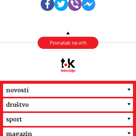
Povratak na vrh
novosti
društvo
sport
magazin