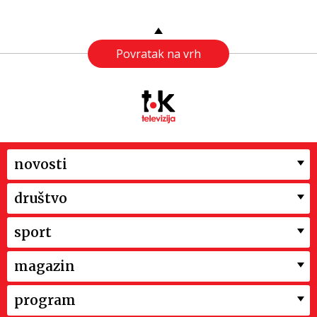
Povratak na vrh
novosti
društvo
sport
magazin
program