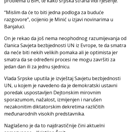
problema u BiH, te kako srpska strana vidi rješenje.
“Mislim da će to biti jedna podloga za buduće
razgovore”, ocijenio je Minić u izjavi novinarima u
Banjaluci.
On je rekao da još nema neophodnog razumijevanja od
članica Savjeta bezbjednosti UN iz Evrope, te da smatra
da neće biti nekih velikih pomaka ali je optimista jer
smatra da se određeni procesi ne mogu završiti za
jedan dan ili za jednu sjednicu.
Vlada Srpske uputila je izvještaj Savjetu bezbjednosti
UN, u kojem je navedeno da je demokratski ustavni
poredak uspostavljen Dejtonskim mirovnim
sporazumom, nažalost, izmijenjen i narušen
nezakonitim diktatorskim dekretima različitih
međunarodnih visokih predstavnika.
Naglašeno je da to najdrastičnije čini aktuelni