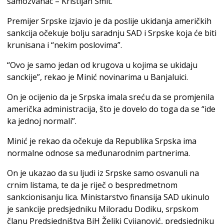
samozvanac – Kristijan Šmit.
Premijer Srpske izjavio je da poslije ukidanja američkih
sankcija očekuje bolju saradnju SAD i Srpske koja će biti
krunisana i “nekim poslovima”.
“Ovo je samo jedan od krugova u kojima se ukidaju
sanckije”, rekao je Minić novinarima u Banjaluici.
On je ocijenio da je Srpska imala sreću da se promjenila
američka administracija, što je dovelo do toga da se “ide
ka jednoj normali”.
Minić je rekao da očekuje da Republika Srpska ima
normalne odnose sa međunarodnim partnerima.
On je ukazao da su ljudi iz Srpske samo osvanuli na
crnim listama, te da je riječ o bespredmetnom
sankcionisanju lica. Ministarstvo finansija SAD ukinulo
je sankcije predsjedniku Miloradu Dodiku, srpskom
članu Predsjedništva BiH Željki Cvijanović, predsjedniku