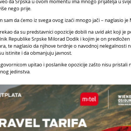
veo da Srpska u ovom momentu ima mnogo prijatelja u svijet
iše nego prije.
n sam da ćemo iz svega ovog izaći mnogo jači – naglasio je 
 rekao da su predstavnici opozicije dobili na uvid akt koji je 
nik Republike Srpske Milorad Dodik i kojim je on predložen
a, te naglasio da njihove tvrdnje o navodnoj nelegalnosti 
su istinite i da obmanjuju javnost.
 govornicom upitao i poslanike opozicije zašto nisu pristali 
nog jedinstva.