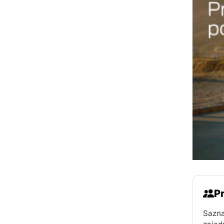
Pr
Sazna