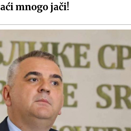
zaći mnogo jači!