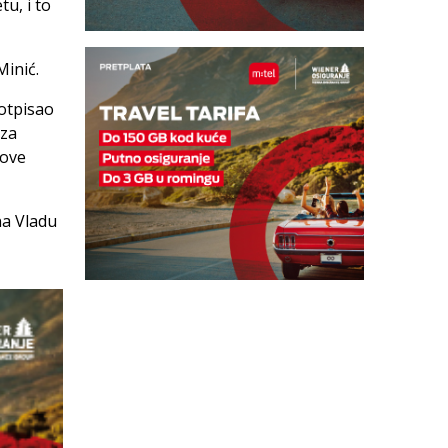
u, i to
Minić.
potpisao
 za
nove
na Vladu