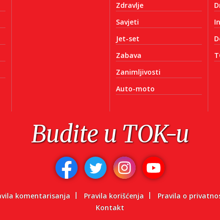
Zdravlje
D
Savjeti
I
Jet-set
D
Zabava
T
Zanimljivosti
Auto-moto
Budite u TOK-u
avila komentarisanja
Pravila korišćenja
Pravila o privatno
Kontakt