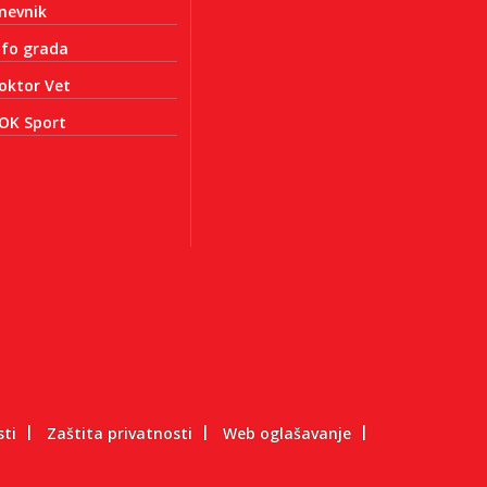
nevnik
nfo grada
oktor Vet
OK Sport
sti
Zaštita privatnosti
Web oglašavanje