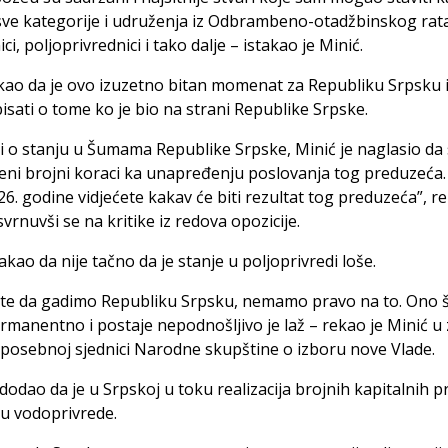
sve kategorije i udruženja iz Odbrambeno-otadžbinskog rata
ci, poljoprivrednici i tako dalje – istakao je Minić.
kao da je ovo izuzetno bitan momenat za Republiku Srpsku i
 pisati o tome ko je bio na strani Republike Srpske.
 o stanju u Šumama Republike Srpske, Minić je naglasio da
eni brojni koraci ka unapređenju poslovanja tog preduzeća.
26. godine vid‌jećete kakav će biti rezultat tog preduzeća”, r
svrnuvši se na kritike iz redova opozicije.
takao da nije tačno da je stanje u poljoprivredi loše.
te da gadimo Republiku Srpsku, nemamo pravo na to. Ono š
ermanentno i postaje nepodnošljivo je laž – rekao je Minić u
a posebnoj sjednici Narodne skupštine o izboru nove Vlade.
 dodao da je u Srpskoj u toku realizacija brojnih kapitalnih p
u vodoprivrede.