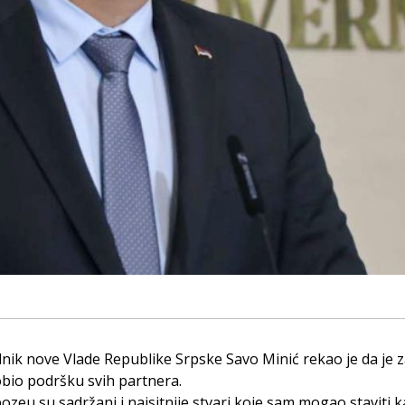
nik nove Vlade Republike Srpske Savo Minić rekao je da je 
bio podršku svih partnera.
ozeu su sadržani i najsitnije stvari koje sam mogao staviti 