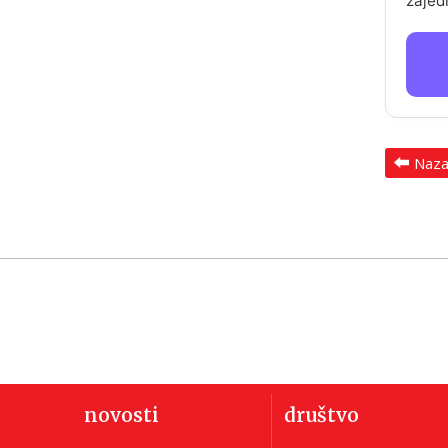
zajed
Naz
novosti
društvo