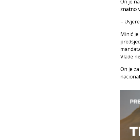
On je na
znatno v
– Uvjere
Minić je
predsjed
mandatar
Vlade ni
On je za
nacional