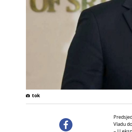
tok
Predsjed
Vladu do
– U eksp