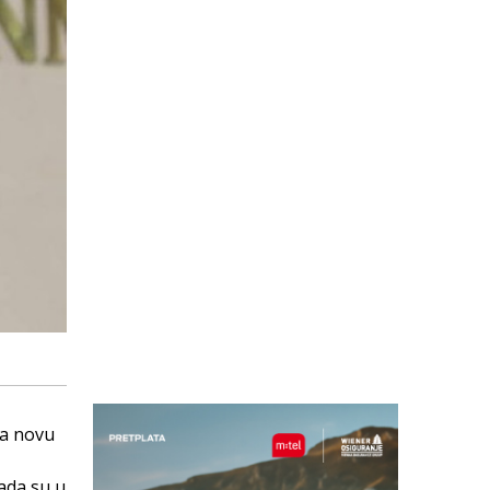
za novu
kada su u