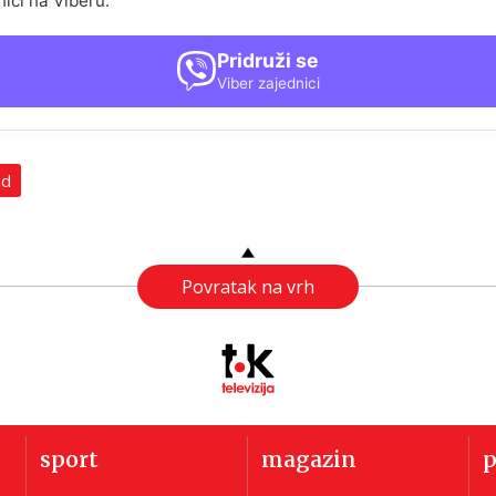
nici na Viberu.
Pridruži se
Viber zajednici
ad
Povratak na vrh
sport
magazin