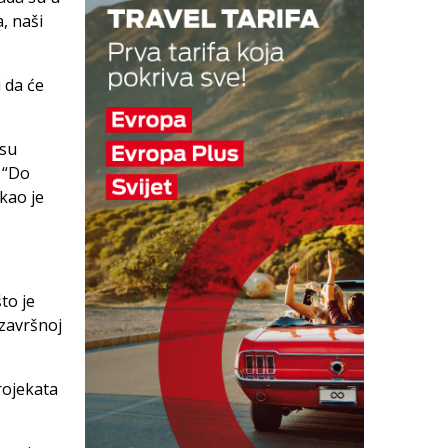
, naši
 da će
 su
 “Do
ekao je
to je
 završnoj
rojekata