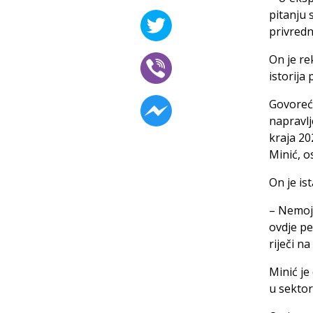
pitanju 
privredni
On je re
istorija
Govoreći
napravlj
kraja 20
Minić, o
On je is
– Nemoj
ovd‌je p
riječi n
Minić je
u sektor