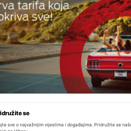
idružite se
jte sve o najvažnijim vijestima i događajima. Pridružite se naš