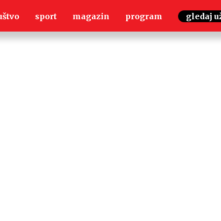
uštvo
sport
magazin
program
gledaj u