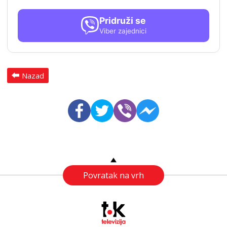
Pridruži se
Viber zajednici
Nazad
Povratak na vrh