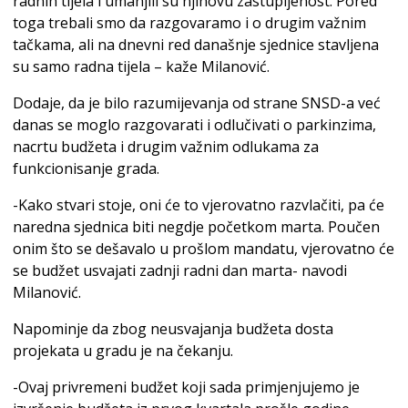
radnih tijela i umanjili su njihovu zastupljenost. Pored
toga trebali smo da razgovaramo i o drugim važnim
tačkama, ali na dnevni red današnje sjednice stavljena
su samo radna tijela – kaže Milanović.
Dodaje, da je bilo razumijevanja od strane SNSD-a već
danas se moglo razgovarati i odlučivati o parkinzima,
nacrtu budžeta i drugim važnim odlukama za
funkcionisanje grada.
-Kako stvari stoje, oni će to vjerovatno razvlačiti, pa će
naredna sjednica biti negdje početkom marta. Poučen
onim što se dešavalo u prošlom mandatu, vjerovatno će
se budžet usvajati zadnji radni dan marta- navodi
Milanović.
Napominje da zbog neusvajanja budžeta dosta
projekata u gradu je na čekanju.
-Ovaj privremeni budžet koji sada primjenjujemo je