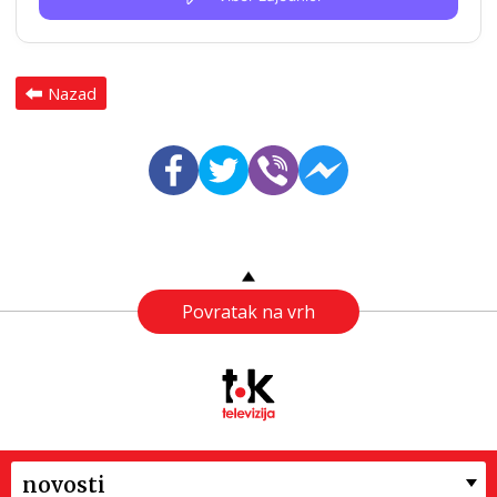
Nazad
Povratak na vrh
novosti