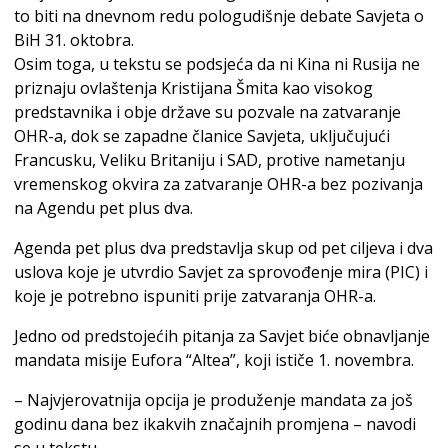
to biti na dnevnom redu pologudišnje debate Savjeta o
BiH 31. oktobra.
Osim toga, u tekstu se podsjeća da ni Kina ni Rusija ne
priznaju ovlaštenja Kristijana Šmita kao visokog
predstavnika i obje države su pozvale na zatvaranje
OHR-a, dok se zapadne članice Savjeta, uključujući
Francusku, Veliku Britaniju i SAD, protive nametanju
vremenskog okvira za zatvaranje OHR-a bez pozivanja
na Agendu pet plus dva.
Agenda pet plus dva predstavlja skup od pet ciljeva i dva
uslova koje je utvrdio Savjet za sprovođenje mira (PIC) i
koje je potrebno ispuniti prije zatvaranja OHR-a.
Jedno od predstojećih pitanja za Savjet biće obnavljanje
mandata misije Eufora “Altea”, koji ističe 1. novembra.
– Najvjerovatnija opcija je produženje mandata za još
godinu dana bez ikakvih značajnih promjena – navodi
se u tekstu.