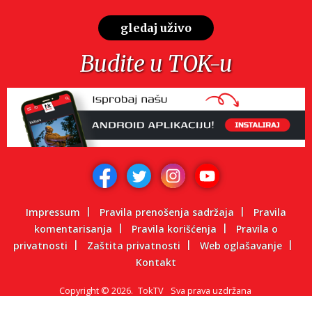
gledaj uživo
Budite u TOK-u
Impressum
Pravila prenošenja sadržaja
Pravila
komentarisanja
Pravila korišćenja
Pravila o
privatnosti
Zaštita privatnosti
Web oglašavanje
Kontakt
Copyright
©
2026.
TokTV
Sva prava uzdržana
Powered by: