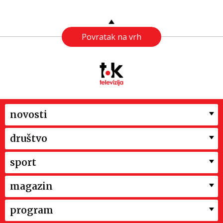
Povratak na vrh
novosti
društvo
sport
magazin
program