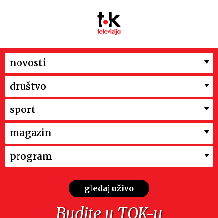
novosti
društvo
sport
magazin
program
gledaj uživo
Budite u TOK-u