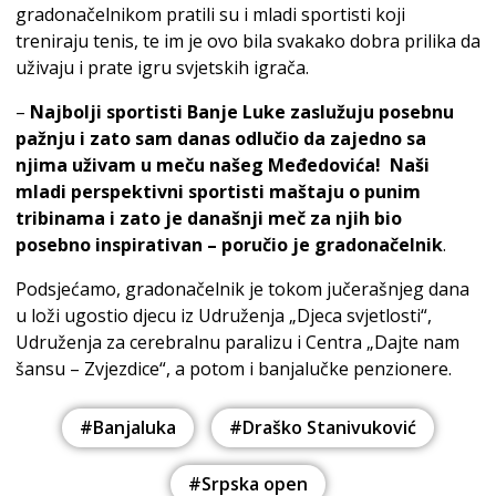
gradonačelnikom pratili su i mladi sportisti koji
treniraju tenis, te im je ovo bila svakako dobra prilika da
uživaju i prate igru svjetskih igrača.
–
Najbolji sportisti Banje Luke zaslužuju posebnu
pažnju i zato sam danas odlučio da zajedno sa
njima uživam u meču našeg Međedovića! Naši
mladi perspektivni sportisti maštaju o punim
tribinama i zato je današnji meč za njih bio
posebno inspirativan – poručio je gradonačelnik
.
Podsjećamo, gradonačelnik je tokom jučerašnjeg dana
u loži ugostio djecu iz Udruženja „Djeca svjetlosti“,
Udruženja za cerebralnu paralizu i Centra „Dajte nam
šansu – Zvjezdice“, a potom i banjalučke penzionere.
#Banjaluka
#Draško Stanivuković
#Srpska open