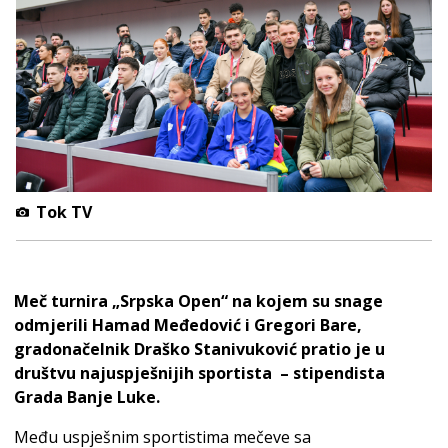
Tok TV
Meč turnira „Srpska Open“ na kojem su snage
odmjerili Hamad Međedović i Gregori Bare,
gradonačelnik Draško Stanivuković pratio je u
društvu najuspješnijih sportista – stipendista
Grada Banje Luke.
Među uspješnim sportistima mečeve sa