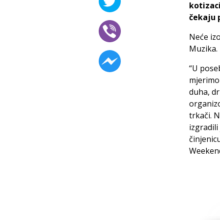
kotizaci
čekaju 
Neće izo
Muzika.
“U poseb
mjerimo 
duha, dr
organizo
trkači. 
izgradil
činjenicu
Weekend”