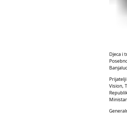
Djeca i 
Posebno
Banjaluc
Prijatel
Vision, 
Republik
Ministar
Generaln