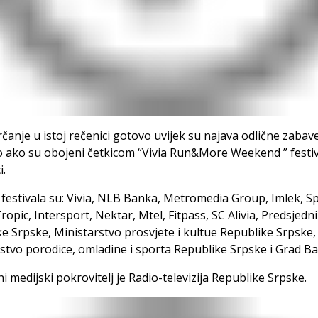
trčanje u istoj rečenici gotovo uvijek su najava odlične zabave
 ako su obojeni četkicom “Vivia Run&More Weekend ” festiv
i.
ji festivala su: Vivia, NLB Banka, Metromedia Group, Imlek, S
Tropic, Intersport, Nektar, Mtel, Fitpass, SC Alivia, Predsjedn
e Srpske, Ministarstvo prosvjete i kultue Republike Srpske,
stvo porodice, omladine i sporta Republike Srpske i Grad Ba
i medijski pokrovitelj je Radio-televizija Republike Srpske.