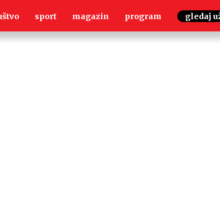
uštvo
sport
magazin
program
gledaj u