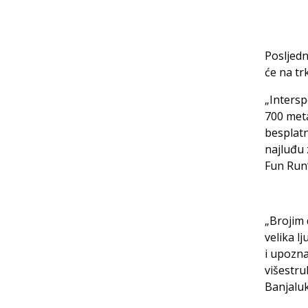
Posljedn
će na tr
„Intersp
700 metar
besplatn
najluđu 
Fun Run
„Brojim 
velika l
i upozna
višestru
Banjaluk