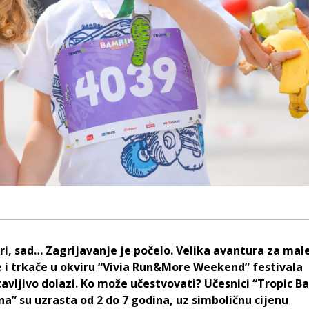
tiri, sad… Zagrijavanje je počelo. Velika avantura za mal
e i trkače u okviru
“Vivia Run&More Weekend”
festivala
avljivo dolazi. Ko može učestvovati?
Učesnici “Tropic B
a” su uzrasta od 2 do 7 godina, uz simboličnu cijenu