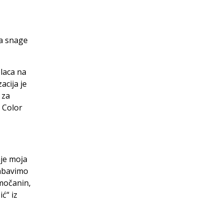
va snage
laca na
acija je
 za
 Color
aje moja
zabavimo
amočanin,
ć“ iz