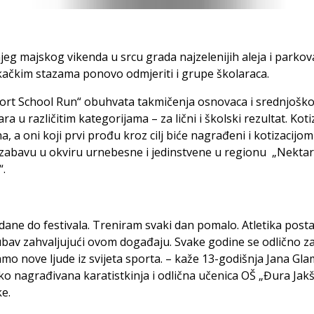
jeg majskog vikenda u srcu grada najzelenijih aleja i parko
kačkim stazama ponovo odmjeriti i grupe školaraca.
ort School Run“ obuhvata takmičenja osnovaca i srednjoško
a u različitim kategorijama – za lični i školski rezultat. Kotiz
a, a oni koji prvi prođu kroz cilj biće nagrađeni i kotizacijom
zabavu u okviru urnebesne i jedinstvene u regionu „Nektar
“.
dane do festivala. Treniram svaki dan pomalo. Atletika post
jubav zahvaljujući ovom događaju. Svake godine se odlično 
mo nove ljude iz svijeta sporta. – kaže 13-godišnja Jana Gl
ko nagrađivana karatistkinja i odlična učenica OŠ „Đura Jakši
e.