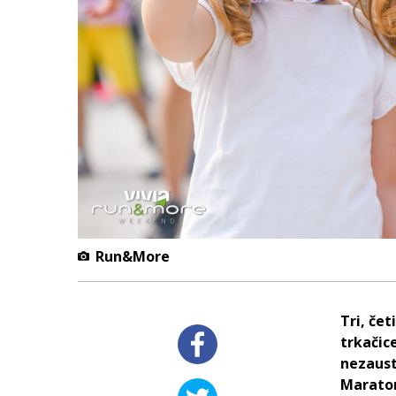
Run&More
Tri, če
trkačic
nezaust
Maraton