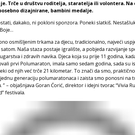
je. Trče u društvu roditelja, staratelja ili volontera. Na c
posebno dizajnirane, bambini medalje.
stati, dakako, ni pokloni sponzora. Poneki slatkiš. Nestašluk
 Boje…
no osmišljenim trkama za djecu, tradicionalno, najveći uspj
satom. Naša staza postaje igralište, a pobjeda razvijanje s
ugarstva i zdravih navika. Djeca koja su prije 11 godina, ka
vali prvi Polumaraton, imala samo sedam godina, sada su i
Neki od njih već trče 21 kilometar. To znači da smo, praktično
i jednu generaciju polumaratonaca i zaista smo ponosni na t
. ” –
objašnjava Goran Ćorić, direktor i idejni tvorac “Vivia
 festivala.