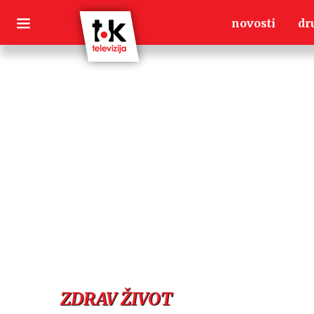
Skip
novosti
dr
to
content
ZDRAV ŽIVOT