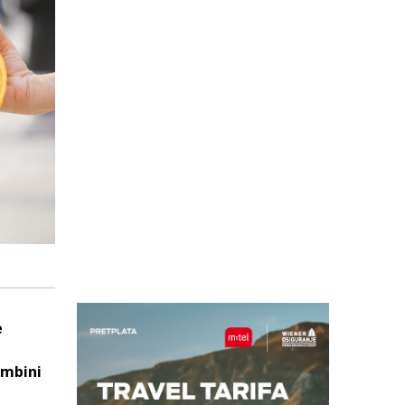
e
ambini