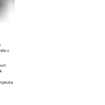
.
ala u
port
ik
njaluka.