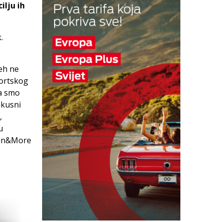
ilju ih
.
eh ne
portskog
da smo
skusni
,
u
 Run&More