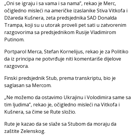
„Oni se igraju i sa vama i sa nama”, rekao je Merc,
očigledno misleći na američke izaslanike Stiva Vitkofa i
Džareda Kušnera, zeta predsjednika SAD Donalda
Trampa, koji su u utorak proveli pet sati u zatvorenim
razgovorima sa predsjednikom Rusije Vladimirom
Putinom.
Portparol Merca, Stefan Kornelijus, rekao je za Politiko
da iz principa ne potvrđuje niti komentariše dijelove
razgovora.
Finski predsjednik Stub, prema transkriptu, bio je
saglasan sa Mercom.
„Ne možemo da ostavimo Ukrajinu i Volodimira same sa
tim ljudima”, rekao je, očigledno misleći na Vitkofa i
Kušnera, sa čime se Rute složio.
Rute je kazao da se slaže sa Stubom da moraju da
zaštite Zelenskog.