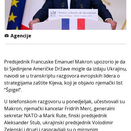
Agencije
Predsjednik Francuske Emanuel Makron upozorio je da
bi Sjedinjene Američke Države mogle da izdaju Ukrajinu,
navodi se u transkriptu razgovora evropskih lidera o
strategijama zaštite Kijeva, koji je objavio njemački list
“Špigel”.
U telefonskom razgovoru u ponedjeljak, učestvovali su
Makron, njemački kancelar Fridrih Merc, generalni
sekretar NATO-a Mark Rute, finski predsjednik
Aleksander Stub, ukrajinski predsjednik Volodimir
Zelenski i drugi i raspravljali su o mirovnim