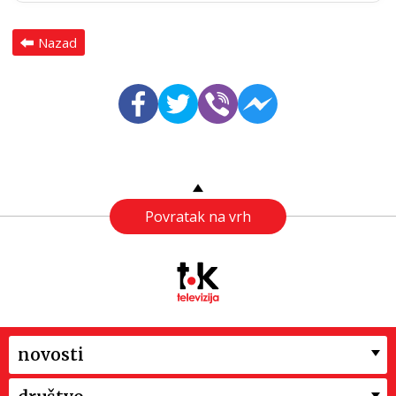
Nazad
Povratak na vrh
novosti