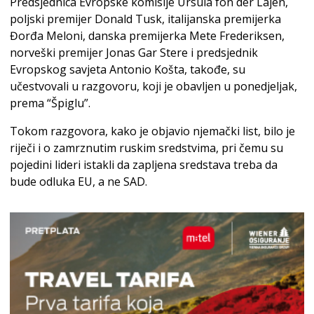
Predsjednica Evropske komisije Ursula fon der Lajen,
poljski premijer Donald Tusk, italijanska premijerka
Đorđa Meloni, danska premijerka Mete Frederiksen,
norveški premijer Jonas Gar Stere i predsjednik
Evropskog savjeta Antonio Košta, takođe, su
učestvovali u razgovoru, koji je obavljen u ponedjeljak,
prema “Špiglu”.
Tokom razgovora, kako je objavio njemački list, bilo je
riječi i o zamrznutim ruskim sredstvima, pri čemu su
pojedini lideri istakli da zapljena sredstava treba da
bude odluka EU, a ne SAD.