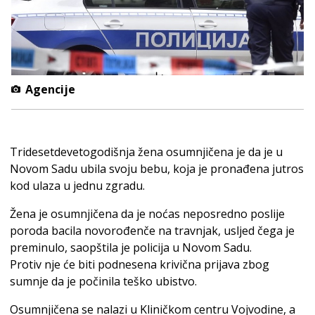
Agencije
Tridesetdevetogodišnja žena osumnjičena je da je u
Novom Sadu ubila svoju bebu, koja je pronađena jutros
kod ulaza u jednu zgradu.
Žena je osumnjičena da je noćas neposredno poslije
poroda bacila novorođenče na travnjak, usljed čega je
preminulo, saopštila je policija u Novom Sadu.
Protiv nje će biti podnesena krivična prijava zbog
sumnje da je počinila teško ubistvo.
Osumnjičena se nalazi u Kliničkom centru Vojvodine, a