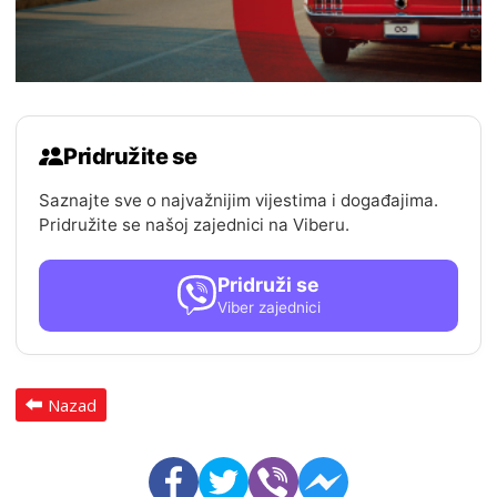
Pridružite se
Saznajte sve o najvažnijim vijestima i događajima.
Pridružite se našoj zajednici na Viberu.
Pridruži se
Viber zajednici
Nazad