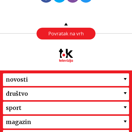
Povratak na vrh
novosti
društvo
sport
magazin