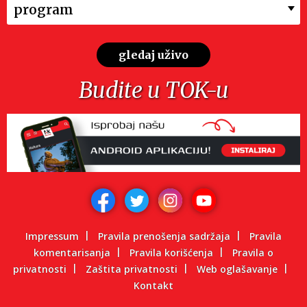
program
gledaj uživo
Budite u TOK-u
Impressum
Pravila prenošenja sadržaja
Pravila
komentarisanja
Pravila korišćenja
Pravila o
privatnosti
Zaštita privatnosti
Web oglašavanje
Kontakt