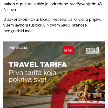
nakon otpuštanja biće joj određeno zadržavanje do 48
časova.
U zakonskom roku, biće privedena, uz krivičnu prijavu,
višem javnom tužiocu u Novom Sadu, prenose
beogradski mediji.